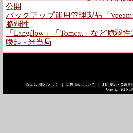
公開
バックアップ運用管理製品「Veeam
脆弱性
「Langflow」「Tomcat」など脆
喚起 - 米当局
Security NEXTとは？
|
広告掲載について
|
利用規約・免責事
Copyright (c) NEW