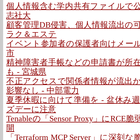
個人情報含む学内共有ファイルで公開
志社大
顧客管理DB侵害、個人情報流出の可能性
ラク＆エステ
イベント参加者の保護者向けメールで
市
精神障害者手帳などの申請書が所
も - 宮城県
不正アクセスで関係者情報が流出
影響なし - 中部電力
夏季休暇に向けて準備を - 盆休み
ズデーに注意
Tenableの「Sensor Proxy」にRC
開
「Terraform MCP Server」に深