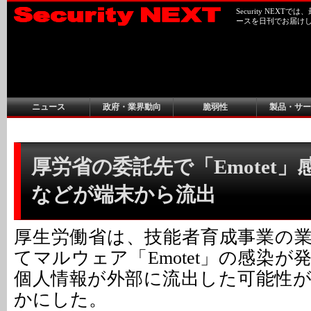
Security NEX
ースを日刊でお届け
ニュース
政府・業界動向
脆弱性
製品・サー
厚労省の委託先で「Emotet」感
などが端末から流出
厚生労働省は、技能者育成事業の
てマルウェア「Emotet」の感染
個人情報が外部に流出した可能性
かにした。