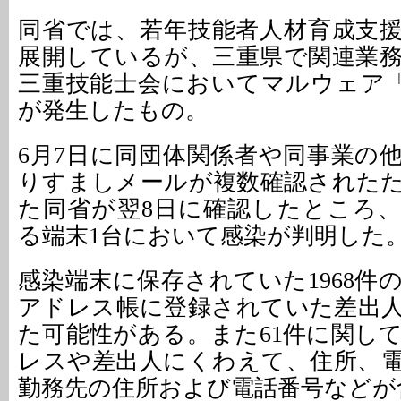
同省では、若年技能者人材育成支
展開しているが、三重県で関連業
三重技能士会においてマルウェア「E
が発生したもの。
6月7日に同団体関係者や同事業の
りすましメールが複数確認された
た同省が翌8日に確認したところ
る端末1台において感染が判明した
感染端末に保存されていた1968件
アドレス帳に登録されていた差出
た可能性がある。また61件に関し
レスや差出人にくわえて、住所、
勤務先の住所および電話番号などが