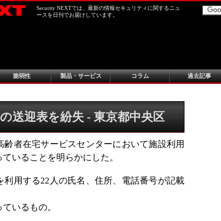
Security NEXTでは、最新の情報セキュリティに関するニュ
ースを日刊でお届けしています。
脆弱性
製品・サービス
コラム
過去記事
の送迎表を紛失 - 東京都中央区
高齢者在宅サービスセンターにおいて施設利用
っていることを明らかにした。
を利用する22人の氏名、住所、電話番号が記載
っているもの。