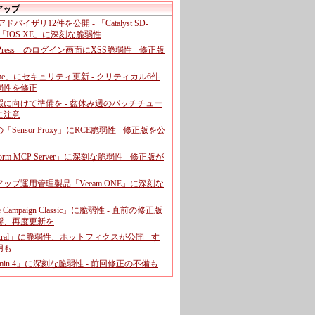
アップ
、アドバイザリ12件を公開 - 「Catalyst SD-
「IOS XE」に深刻な脆弱性
dPress」のログイン画面にXSS脆弱性 - 修正版
ome」にセキュリティ更新 - クリティカル6件
弱性を修正
暇に向けて準備を - 盆休み週のパッチチュー
に注意
leの「Sensor Proxy」にRCE脆弱性 - 修正版を公
aform MCP Server」に深刻な脆弱性 - 修正版が
ップ運用管理製品「Veeam ONE」に深刻な
e Campaign Classic」に脆弱性 - 直前の修正版
響、再度更新を
entral」に脆弱性、ホットフィクスが公開 - す
用も
dmin 4」に深刻な脆弱性 - 前回修正の不備も