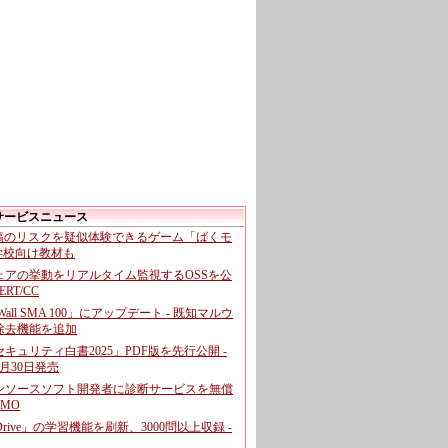
サービスニュース
投稿のリスクを疑似体験できるゲーム「ばくモ
 学校向け教材も
ェアの挙動をリアルタイム監視するOSSを公
CERT/CC
cWall SMA 100」にアップデート - 既知マルウ
除去機能を追加
キュリティ白書2025」PDF版を先行公開 -
月30日発売
ンソースソフト開発者に診断サービスを無償
GMO
pDrive」の学習機能を刷新、3000問以上収録 -