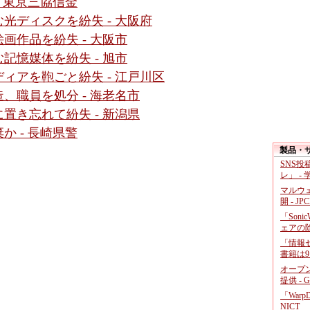
 東京三協信金
光ディスクを紛失 - 大阪府
画作品を紛失 - 大阪市
記憶媒体を紛失 - 旭市
ィアを鞄ごと紛失 - 江戸川区
、職員を処分 - 海老名市
置き忘れて紛失 - 新潟県
 - 長崎県警
製品・
SNS
レ」 -
マルウ
開 - JP
「Soni
ェアの
「情報セ
書籍は9
オープ
提供 - 
「War
NICT