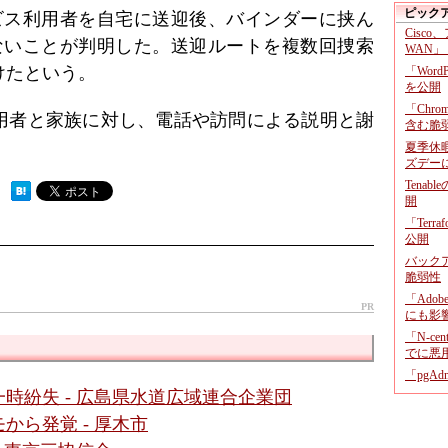
ピック
ービス利用者を自宅に送迎後、バインダーに挟ん
Cisco
ないことが判明した。送迎ルートを複数回捜索
WAN」
けたという。
「Wor
を公開
「Chr
用者と家族に対し、電話や訪問による説明と謝
含む脆
夏季休
ズデー
Tenab
 ）
開
「Terr
公開
バックア
脆弱性
「Adob
PR
にも影
「N-c
でに悪
「pgA
時紛失 - 広島県水道広域連合企業団
から発覚 - 厚木市