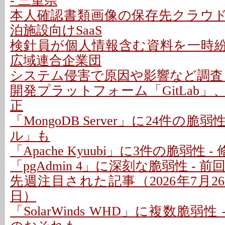
- 三重県
本人確認書類画像の保存先クラウドに
泊施設向けSaaS
検針員が個人情報含む資料を一時紛失
広域連合企業団
システム侵害で原因や影響など調査 -
開発プラットフォーム「GitLab」
正
「MongoDB Server」に24件の脆
ル」も
「Apache Kyuubi」に3件の脆弱性 
「pgAdmin 4」に深刻な脆弱性 - 
先週注目された記事（2026年7月26日
日）
「SolarWinds WHD」に複数脆弱性