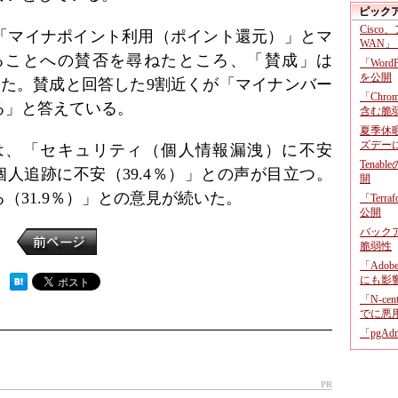
ピック
Cisco
「マイナポイント利用（ポイント還元）」とマ
WAN」
ることへの賛否を尋ねたところ、「賛成」は
「Wor
を公開
％だった。賛成と回答した9割近くが「マイナンバー
「Chr
る」と答えている。
含む脆
夏季休
ズデー
は、「セキュリティ（個人情報漏洩）に不安
Tenab
個人追跡に不安（39.4％）」との声が目立つ。
開
（31.9％）」との意見が続いた。
「Terr
公開
バックア
脆弱性
「Adob
にも影
 ）
「N-c
でに悪
「pgA
PR