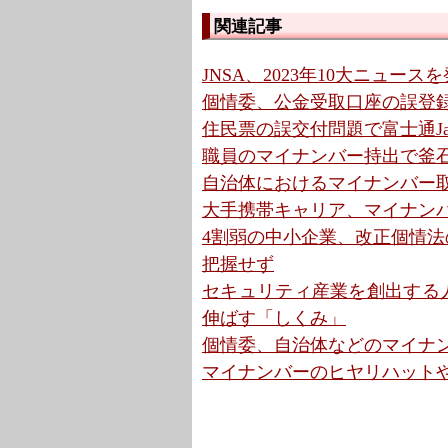
関連記事
JNSA、2023年10大ニュー
個情委、公金受取口座の誤登
住民票の誤交付問題で富士通Jap
職員のマイナンバー持出で釜石
自治体におけるマイナンバー取
大手携帯キャリア、マイナン
4割弱の中小企業、改正個情法の
把握せず
セキュリティ産業を創出する人材の
伸ばす「しくみ」
個情委、自治体などのマイナン
マイナンバーのヒヤリハットや