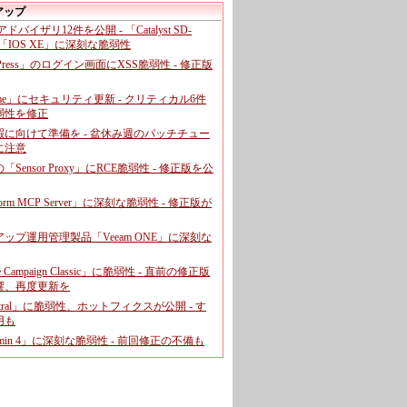
アップ
、アドバイザリ12件を公開 - 「Catalyst SD-
「IOS XE」に深刻な脆弱性
dPress」のログイン画面にXSS脆弱性 - 修正版
ome」にセキュリティ更新 - クリティカル6件
弱性を修正
暇に向けて準備を - 盆休み週のパッチチュー
に注意
leの「Sensor Proxy」にRCE脆弱性 - 修正版を公
aform MCP Server」に深刻な脆弱性 - 修正版が
ップ運用管理製品「Veeam ONE」に深刻な
e Campaign Classic」に脆弱性 - 直前の修正版
響、再度更新を
entral」に脆弱性、ホットフィクスが公開 - す
用も
dmin 4」に深刻な脆弱性 - 前回修正の不備も