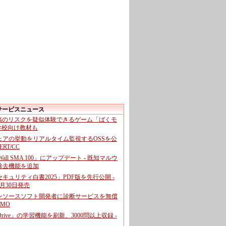
サービスニュース
投稿のリスクを疑似体験できるゲーム「ばくモ
 学校向け教材も
ェアの挙動をリアルタイム監視するOSSを公
CERT/CC
cWall SMA 100」にアップデート - 既知マルウ
除去機能を追加
キュリティ白書2025」PDF版を先行公開 -
月30日発売
ンソースソフト開発者に診断サービスを無償
GMO
pDrive」の学習機能を刷新、3000問以上収録 -