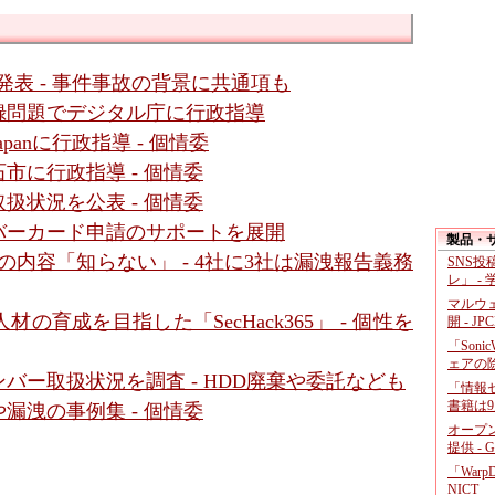
スを発表 - 事件事故の背景に共通項も
録問題でデジタル庁に行政指導
anに行政指導 - 個情委
市に行政指導 - 個情委
扱状況を公表 - 個情委
バーカード申請のサポートを展開
製品・
内容「知らない」 - 4社に3社は漏洩報告義務
SNS
レ」 -
マルウ
育成を目指した「SecHack365」 - 個性を
開 - JP
「Soni
ェアの
バー取扱状況を調査 - HDD廃棄や委託なども
「情報セ
書籍は9
漏洩の事例集 - 個情委
オープ
提供 - 
「War
NICT