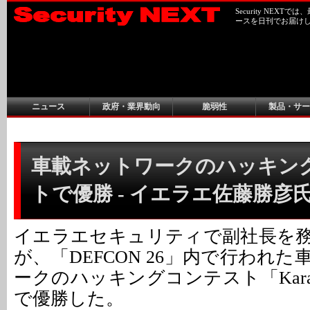
Security NEX
ースを日刊でお届け
ニュース
政府・業界動向
脆弱性
製品・サー
車載ネットワークのハッキン
トで優勝 - イエラエ佐藤勝彦
イエラエセキュリティで副社長を
が、「DEFCON 26」内で行われ
ークのハッキングコンテスト「Karamba 
で優勝した。