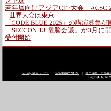
ン予選
若年層向けアジアCTF大会「ACSC 2
- 世界大会は東京
「CODE BLUE 2025」の講演募集が
「SECCON 13 電脳会議」が3月に
受付開始
Security NEXTとは？
|
広告掲載について
|
利用規約・免責事
Copyright (c) NEW