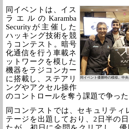
同イベントは、イス
ラエルのKaramba
Securityが主催した
ハッキング技術を競
うコンテスト。暗号
化通信を行う車載ネ
ットワークを模した
機器をラジコンカー
に搭載し、ステアリ
同イベント優勝時の模様。中央
ングやアクセル操作
のコントロールを奪う課題で争った
同コンテストでは、セキュリティ
テージを出題しており、2日半の
たが、初日に全問をクリアし、優