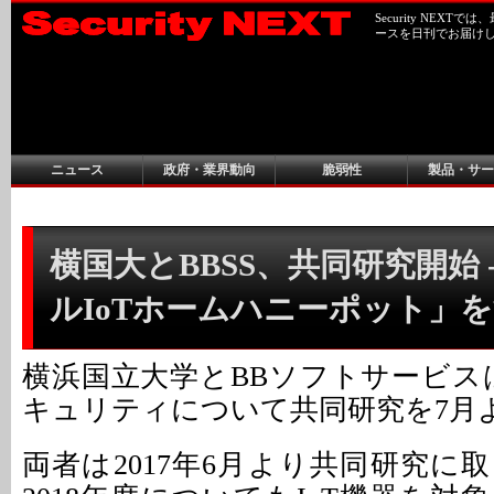
Security NEX
ースを日刊でお届け
ニュース
政府・業界動向
脆弱性
製品・サー
横国大とBBSS、共同研究開始 
ルIoTホームハニーポット」
横浜国立大学とBBソフトサービスは
キュリティについて共同研究を7月
両者は2017年6月より共同研究に