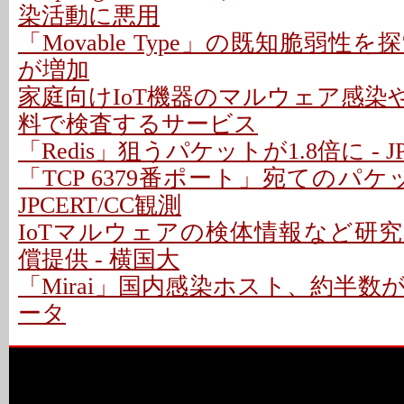
染活動に悪用
「Movable Type」の既知脆弱性
が増加
家庭向けIoT機器のマルウェア感染
料で検査するサービス
「Redis」狙うパケットが1.8倍に - J
「TCP 6379番ポート」宛てのパケ
JPCERT/CC観測
IoTマルウェアの検体情報など研
償提供 - 横国大
「Mirai」国内感染ホスト、約半
ータ