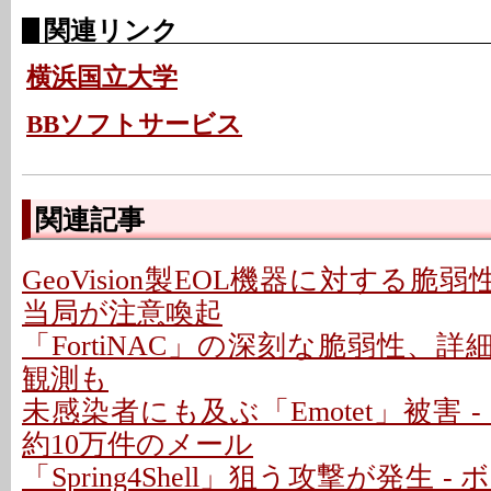
関連リンク
横浜国立大学
BBソフトサービス
関連記事
GeoVision製EOL機器に対する脆弱
当局が注意喚起
「FortiNAC」の深刻な脆弱性、詳細
観測も
未感染者にも及ぶ「Emotet」被害 
約10万件のメール
「Spring4Shell」狙う攻撃が発生 - 