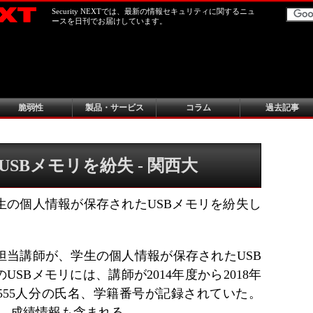
Security NEXTでは、最新の情報セキュリティに関するニュ
ースを日刊でお届けしています。
脆弱性
製品・サービス
コラム
過去記事
SBメモリを紛失 - 関西大
生の個人情報が保存されたUSBメモリを紛失し
担当講師が、学生の個人情報が保存されたUSB
SBメモリには、講師が2014年度から2018年
555人分の氏名、学籍番号が記録されていた。
は、成績情報も含まれる。