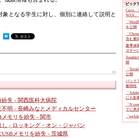
ピック
Cisco
対象となる学生に対し、個別に連絡して説明と
WAN」
「Wor
を公開
「Chr
 ）
含む脆
夏季休
ズデー
Tenab
開
「Terr
PR
公開
バックア
脆弱性
「Adob
にも影
紛失 - 関西医科大病院
「N-c
不明 - 長崎みなとメディカルセンター
でに悪
メモリを紛失 - 関市
「pgA
し - ロッキング・オン・ジャパン
SBメモリを紛失 - 茨城県