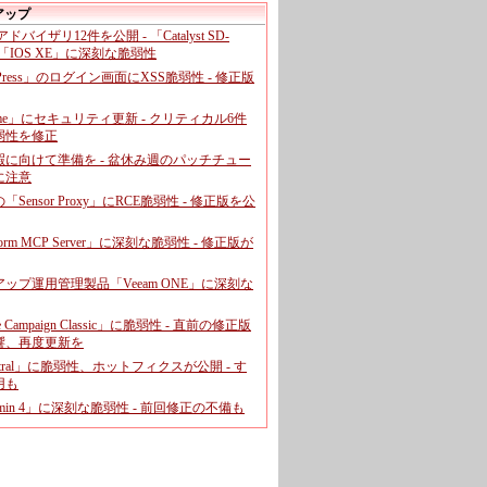
アップ
、アドバイザリ12件を公開 - 「Catalyst SD-
「IOS XE」に深刻な脆弱性
dPress」のログイン画面にXSS脆弱性 - 修正版
ome」にセキュリティ更新 - クリティカル6件
弱性を修正
暇に向けて準備を - 盆休み週のパッチチュー
に注意
leの「Sensor Proxy」にRCE脆弱性 - 修正版を公
aform MCP Server」に深刻な脆弱性 - 修正版が
ップ運用管理製品「Veeam ONE」に深刻な
e Campaign Classic」に脆弱性 - 直前の修正版
響、再度更新を
entral」に脆弱性、ホットフィクスが公開 - す
用も
dmin 4」に深刻な脆弱性 - 前回修正の不備も