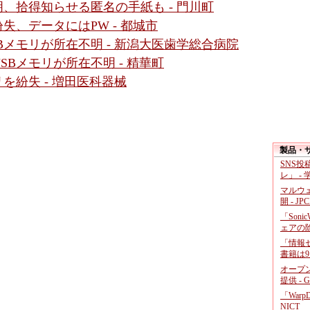
、拾得知らせる匿名の手紙も - 門川町
失、データにはPW - 都城市
Bメモリが所在不明 - 新潟大医歯学総合病院
Bメモリが所在不明 - 精華町
を紛失 - 増田医科器械
製品・
SNS
レ」 -
マルウ
開 - JP
「Soni
ェアの
「情報セ
書籍は9
オープ
提供 - 
「War
NICT