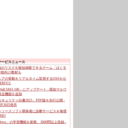
サービスニュース
投稿のリスクを疑似体験できるゲーム「ばくモ
 学校向け教材も
ェアの挙動をリアルタイム監視するOSSを公
CERT/CC
cWall SMA 100」にアップデート - 既知マルウ
除去機能を追加
キュリティ白書2025」PDF版を先行公開 -
月30日発売
ンソースソフト開発者に診断サービスを無償
GMO
pDrive」の学習機能を刷新、3000問以上収録 -