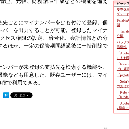
管理、元帳、財務諸表作成などの機能を備え
ピック
夏季休
ズデー
Tenab
払先ごとにマイナンバーをひも付けて登録。個
開
ンバーを出力することが可能。登録したマイナ
「Terr
公開
クセス権限の設定、暗号化、会計情報との分
バックア
するほか、一定の保管期間経過後に一括削除で
脆弱性
「Adob
にも影
「N-c
ナンバーが未登録の支払先を検索する機能や、
でに悪
機能なども用意した。既存ユーザーには、マイ
「pgA
「Sola
無償で利用できる。
のおそ
「Ruby
 ）
「KindaR
「Adob
- 早急
PR