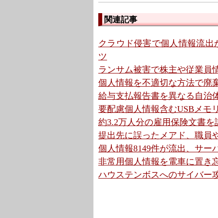
関連記事
クラウド侵害で個人情報流出か
ツ
ランサム被害で株主や従業員情
個人情報を不適切な方法で廃棄
給与支払報告書を異なる自治体
要配慮個人情報含むUSBメモリ
約3.2万人分の雇用保険文書を
提出先に誤ったメアド、職員や
個人情報8149件が流出、サー
非常用個人情報を電車に置き忘
ハウステンボスへのサイバー攻