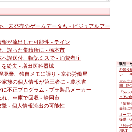
、未発売のゲームデータも - ビジュアルアー
報が流出した可能性 - テイン
、誤った集積所に - 橋本市
へ誤送付、転記ミスで - 消費者庁
製品・
を紛失 - 増田医科器械
SNS
誤廃棄、独自メモに誤り - 京都労働局
レ」 -
マルウ
家族の個人情報が第三者に - 農水省
開 - JP
バに不正プログラム - プラ製品メーカー
「Soni
ェアの
れ、車庫で回収 - 静岡市
「情報セ
撃 - 個人情報流出の可能性
書籍は9
オープ
提供 - 
「War
NICT