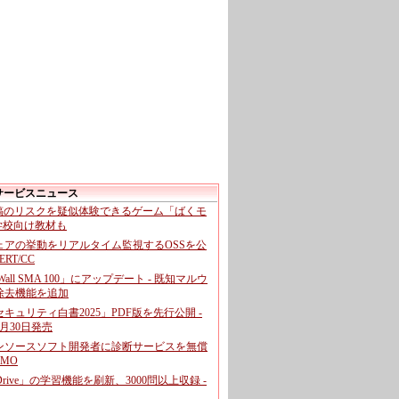
サービスニュース
投稿のリスクを疑似体験できるゲーム「ばくモ
 学校向け教材も
ェアの挙動をリアルタイム監視するOSSを公
CERT/CC
cWall SMA 100」にアップデート - 既知マルウ
除去機能を追加
キュリティ白書2025」PDF版を先行公開 -
月30日発売
ンソースソフト開発者に診断サービスを無償
GMO
pDrive」の学習機能を刷新、3000問以上収録 -