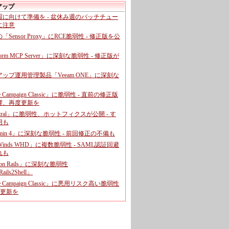
アップ
暇に向けて準備を - 盆休み週のパッチチュー
に注意
leの「Sensor Proxy」にRCE脆弱性 - 修正版を公
aform MCP Server」に深刻な脆弱性 - 修正版が
ップ運用管理製品「Veeam ONE」に深刻な
e Campaign Classic」に脆弱性 - 直前の修正版
響、再度更新を
entral」に脆弱性、ホットフィクスが公開 - す
用も
dmin 4」に深刻な脆弱性 - 前回修正の不備も
rWinds WHD」に複数脆弱性 - SAML認証回避
れも
 on Rails」に深刻な脆弱性
ails2Shell」
e Campaign Classic」に悪用リスク高い脆弱性
に更新を