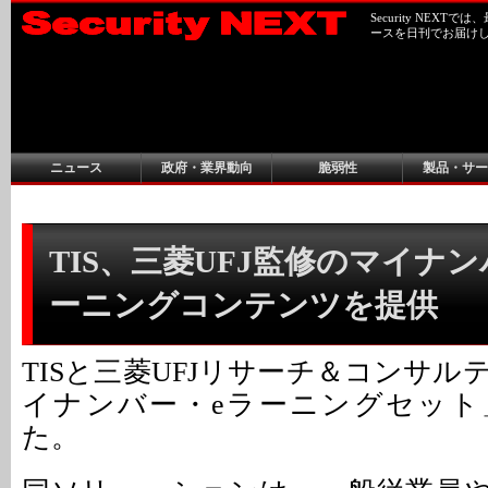
Security NEX
ースを日刊でお届け
ニュース
政府・業界動向
脆弱性
製品・サー
TIS、三菱UFJ監修のマイナ
ーニングコンテンツを提供
TISと三菱UFJリサーチ＆コンサ
イナンバー・eラーニングセット
た。