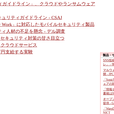
ィガイドライン」、クラウドやランサムウェア
リティガイドライン - CSAJ
for Work」に対応したモバイルセキュリティ製品
ィ人材の不足を懸念 - デル調査
- セキュリティ対策の甘さ目立つ
にクラウドサービス
万円支給する実験
製品・
SNS
レ」 -
マルウ
開 - JP
「Soni
ェアの
「情報セ
書籍は9
オープ
提供 - 
「War
NICT