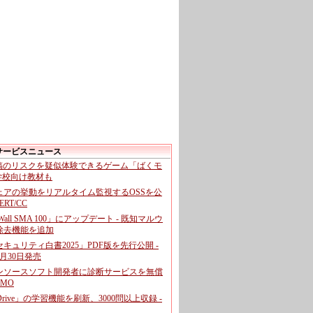
サービスニュース
投稿のリスクを疑似体験できるゲーム「ばくモ
 学校向け教材も
ェアの挙動をリアルタイム監視するOSSを公
CERT/CC
cWall SMA 100」にアップデート - 既知マルウ
除去機能を追加
キュリティ白書2025」PDF版を先行公開 -
月30日発売
ンソースソフト開発者に診断サービスを無償
GMO
pDrive」の学習機能を刷新、3000問以上収録 -