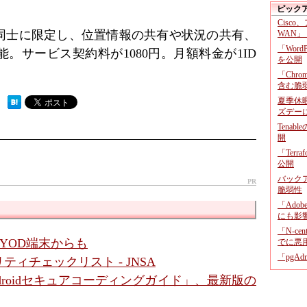
ピック
Cisco
同士に限定し、位置情報の共有や状況の共有、
WAN」
「Wor
。サービス契約料が1080円。月額料金が1ID
を公開
「Chr
含む脆
夏季休
 ）
ズデー
Tenab
開
「Terr
公開
バックア
PR
脆弱性
「Adob
にも影
「N-c
YOD端末からも
でに悪
「pgA
ィチェックリスト - JNSA
roidセキュアコーディングガイド」、最新版の