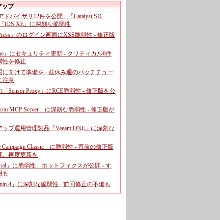
アップ
、アドバイザリ12件を公開 - 「Catalyst SD-
「IOS XE」に深刻な脆弱性
dPress」のログイン画面にXSS脆弱性 - 修正版
ome」にセキュリティ更新 - クリティカル6件
弱性を修正
暇に向けて準備を - 盆休み週のパッチチュー
に注意
leの「Sensor Proxy」にRCE脆弱性 - 修正版を公
aform MCP Server」に深刻な脆弱性 - 修正版が
ップ運用管理製品「Veeam ONE」に深刻な
e Campaign Classic」に脆弱性 - 直前の修正版
響、再度更新を
entral」に脆弱性、ホットフィクスが公開 - す
用も
dmin 4」に深刻な脆弱性 - 前回修正の不備も