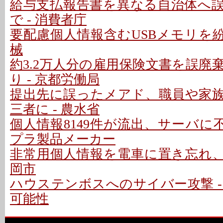
給与支払報告書を異なる自治体へ
で - 消費者庁
要配慮個人情報含むUSBメモリを紛
械
約3.2万人分の雇用保険文書を誤廃
り - 京都労働局
提出先に誤ったメアド、職員や家
三者に - 農水省
個人情報8149件が流出、サーバに
プラ製品メーカー
非常用個人情報を電車に置き忘れ、車
岡市
ハウステンボスへのサイバー攻撃 -
可能性