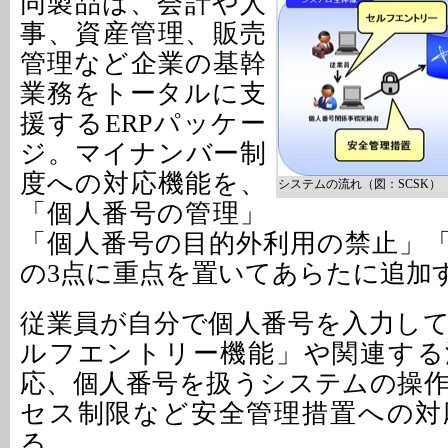
同製品は、会計や人
事、資産管理、販売
管理など企業の基幹
業務をトータルに支
援するERPパッケー
ジ。マイナンバー制
度への対応機能を、
システムの流れ（図：SCSK）
「個人番号の管理」
「個人番号の目的外利用の禁止」
の3点に重点を置いてあらたに追加
従業員が自分で個人番号を入力し
ルフエントリー機能」や関連する
応、個人番号を扱うシステムの操
セス制限など安全管理措置への対
る。