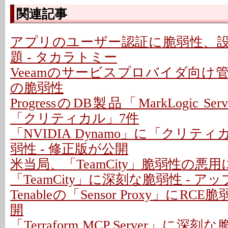
関連記事
アプリのユーザー認証に脆弱性、
題 - タカラトミー
Veeamのサービスプロバイダ向け
の脆弱性
ProgressのDB製品「MarkLogic S
「クリティカル」7件
「NVIDIA Dynamo」に「クリテ
弱性 - 修正版が公開
米当局、「TeamCity」脆弱性の悪
「TeamCity」に深刻な脆弱性 - 
Tenableの「Sensor Proxy」にRC
開
「Terraform MCP Server」に深