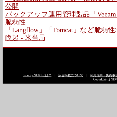
公開
バックアップ運用管理製品「Veeam
脆弱性
「Langflow」「Tomcat」など脆
喚起 - 米当局
Security NEXTとは？
|
広告掲載について
|
利用規約・免責事
Copyright (c) NEW