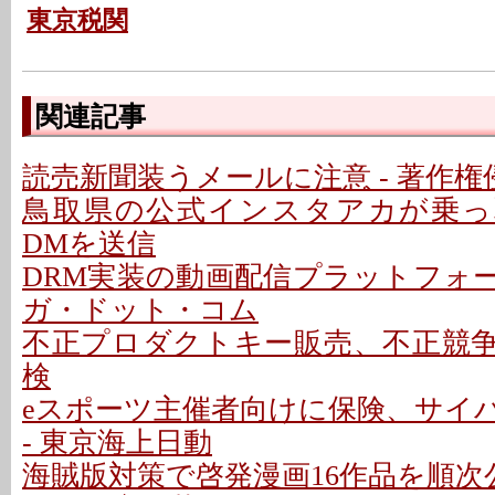
東京税関
関連記事
読売新聞装うメールに注意 - 著作
鳥取県の公式インスタアカが乗っ取
DMを送信
DRM実装の動画配信プラットフォー
ガ・ドット・コム
不正プロダクトキー販売、不正競
検
eスポーツ主催者向けに保険、サイ
- 東京海上日動
海賊版対策で啓発漫画16作品を順次公