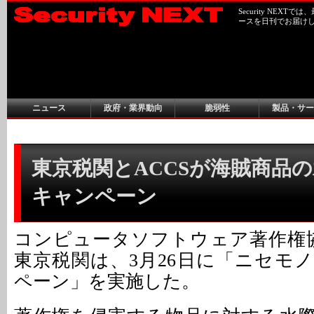
Security NEX
ースを日刊でお届け
ニュース
政府・業界動向
脆弱性
製品・サー
東京税関とACCSが海賊商品
キャンペーン
コンピュータソフトウェア著作権協
東京税関は、3月26日に「ニセモ
ペーン」を実施した。