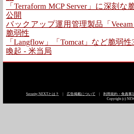
「Terraform MCP Server」に深
公開
バックアップ運用管理製品「Veeam
脆弱性
「Langflow」「Tomcat」など脆
喚起 - 米当局
Security NEXTとは？
|
広告掲載について
|
利用規約・免責事
Copyright (c) NEW