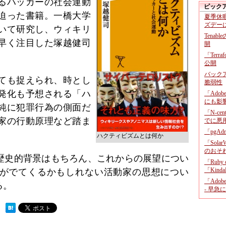
るハッカーの社会運動
ピック
迫った書籍。一橋大学
夏季休
ズデー
いて研究し、ウィキリ
Tenab
早く注目した塚越健司
開
「Terr
公開
バックア
ても捉えられ、時とし
脆弱性
発化も予想される「ハ
「Adob
にも影
純に犯罪行為の側面だ
「N-c
家の行動原理など踏ま
でに悪
「pgA
ハクティビズムとは何か
「Sola
のおそ
歴史的背景はもちろん、これからの展望につい
「Ruby
「KindaR
がでてくるかもしれない活動家の思想につい
「Adob
る。
- 早急
 ）