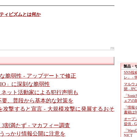
ティビズムとは何か
PR
製品・
SNS
深刻な脆弱性 - アップデートで修正
レ」 -
IO」に深刻な脆弱性
マルウ
開 - JP
- ネット活動家による犯行声明も
「Soni
不要、普段から基本的な対策を
ェアの
「情報セ
攻撃すると宣言 - 大規模攻撃に発展するおそ
書籍は9
オープ
提供 - 
割満たず - マカフィー調査
「War
- うっかり情報公開に注意を
NICT