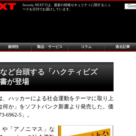
Security NEXTでは、最新の情報セキュリティに関するニュ
ースを日刊でお届けしています。
脆弱性
製品・サービス
コラム
過去記事
スなど台頭する「ハクティビズ
書が登場
は、ハッカーによる社会運動をテーマに取り上
は何か」をソフトバンク新書より発売した。価
3-6962-5」。
」や「アノニマス」な