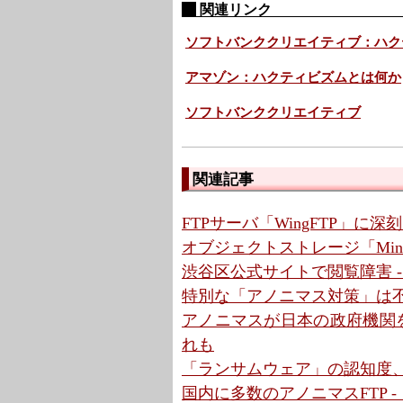
関連リンク
ソフトバンククリエイティブ：ハク
アマゾン：ハクティビズムとは何か
ソフトバンククリエイティブ
関連記事
FTPサーバ「WingFTP」に
オブジェクトストレージ「Min
渋谷区公式サイトで閲覧障害 
特別な「アノニマス対策」は
アノニマスが日本の政府機関を
れも
「ランサムウェア」の認知度、3
国内に多数のアノニマスFTP 