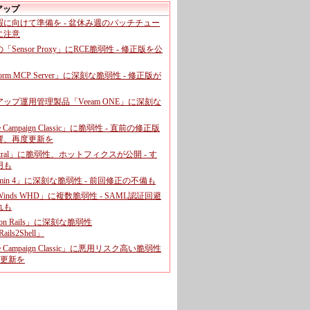
アップ
暇に向けて準備を - 盆休み週のパッチチュー
に注意
leの「Sensor Proxy」にRCE脆弱性 - 修正版を公
aform MCP Server」に深刻な脆弱性 - 修正版が
ップ運用管理製品「Veeam ONE」に深刻な
e Campaign Classic」に脆弱性 - 直前の修正版
響、再度更新を
entral」に脆弱性、ホットフィクスが公開 - す
用も
dmin 4」に深刻な脆弱性 - 前回修正の不備も
rWinds WHD」に複数脆弱性 - SAML認証回避
れも
 on Rails」に深刻な脆弱性
ails2Shell」
e Campaign Classic」に悪用リスク高い脆弱性
に更新を