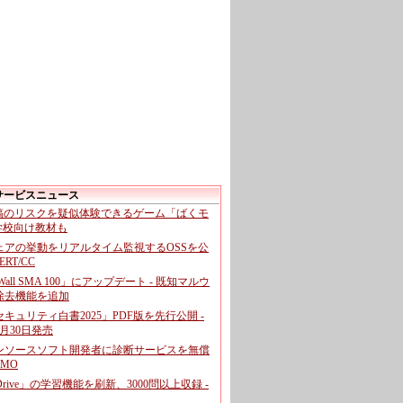
サービスニュース
投稿のリスクを疑似体験できるゲーム「ばくモ
 学校向け教材も
ェアの挙動をリアルタイム監視するOSSを公
CERT/CC
cWall SMA 100」にアップデート - 既知マルウ
除去機能を追加
キュリティ白書2025」PDF版を先行公開 -
月30日発売
ンソースソフト開発者に診断サービスを無償
GMO
pDrive」の学習機能を刷新、3000問以上収録 -