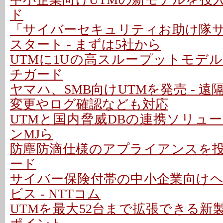
ド
「サイバーセキュリティお助け隊
スタート - まずは5社から
UTMに1Uの高スループットモデル
チガード
ヤマハ、SMB向けUTMを発売 - 
変更やログ確認なども対応
UTMと国内脅威DBの連携ソリュー
ンMJら
防塵防滴仕様のアプライアンスを投入
ード
サイバー保険付帯の中小企業向け
ビス - NTTコム
UTMを最大52台まで拡張できる新製