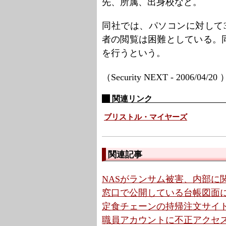
先、所属、出身校など。
同社では、パソコンに対して
者の閲覧は困難としている。
を行うという。
（Security NEXT - 2006/04/20
関連リンク
ブリストル・マイヤーズ
関連記事
NASがランサム被害、内部に
窓口で公開している台帳図面に
定食チェーンの持帰注文サイ
職員アカウントに不正アクセス