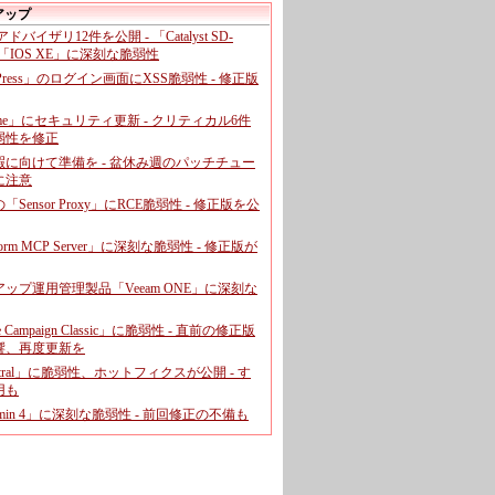
アップ
、アドバイザリ12件を公開 - 「Catalyst SD-
「IOS XE」に深刻な脆弱性
dPress」のログイン画面にXSS脆弱性 - 修正版
ome」にセキュリティ更新 - クリティカル6件
弱性を修正
暇に向けて準備を - 盆休み週のパッチチュー
に注意
leの「Sensor Proxy」にRCE脆弱性 - 修正版を公
aform MCP Server」に深刻な脆弱性 - 修正版が
ップ運用管理製品「Veeam ONE」に深刻な
e Campaign Classic」に脆弱性 - 直前の修正版
響、再度更新を
entral」に脆弱性、ホットフィクスが公開 - す
用も
dmin 4」に深刻な脆弱性 - 前回修正の不備も