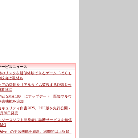
サービスニュース
投稿のリスクを疑似体験できるゲーム「ばくモ
 学校向け教材も
ェアの挙動をリアルタイム監視するOSSを公
CERT/CC
cWall SMA 100」にアップデート - 既知マルウ
除去機能を追加
キュリティ白書2025」PDF版を先行公開 -
月30日発売
ンソースソフト開発者に診断サービスを無償
GMO
pDrive」の学習機能を刷新、3000問以上収録 -