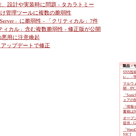
、設計や実装時に問題 - タカラトミー
ダ向け管理ツールに複数の脆弱性
gic Server」に脆弱性 - 「クリティカル」7件
クリティカル」含む複数脆弱性 - 修正版が公開
性の悪用に注意喚起
 - アップデートで修正
製品・
SNS
レ」 -
マルウ
開 - JP
「Soni
ェアの
「情報セ
書籍は9
オープ
提供 - 
「War
NICT