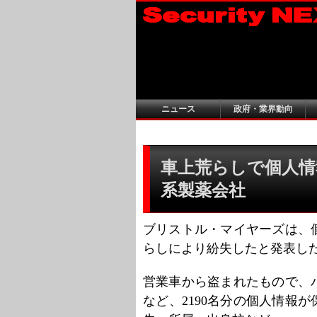
ニュース
政府・業界動向
車上荒らしで個人情
系製薬会社
ブリストル・マイヤーズは、
らしにより紛失したと発表し
営業車から盗まれたもので、
など、2190名分の個人情報