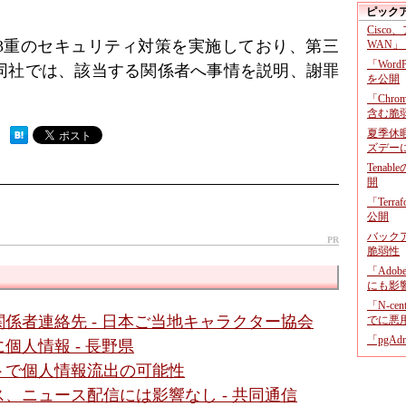
ピック
Cisco
3重のセキュリティ対策を実施しており、第三
WAN」
「Wor
同社では、該当する関係者へ事情を説明、謝罪
を公開
「Chr
含む脆
夏季休
 ）
ズデー
Tenab
開
「Terr
公開
バックア
PR
脆弱性
「Adob
にも影
「N-c
関係者連絡先 - 日本ご当地キャラクター協会
でに悪
「pgA
個人情報 - 長野県
トで個人情報流出の可能性
、ニュース配信には影響なし - 共同通信