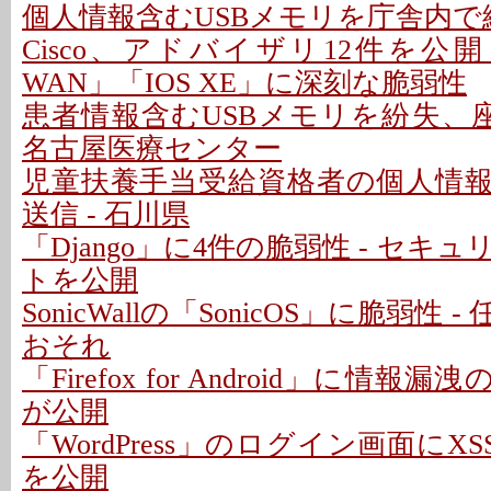
個人情報含むUSBメモリを庁舎内で紛
Cisco、アドバイザリ12件を公開 - 「C
WAN」「IOS XE」に深刻な脆弱性
患者情報含むUSBメモリを紛失、座
名古屋医療センター
児童扶養手当受給資格者の個人情
送信 - 石川県
「Django」に4件の脆弱性 - セキ
トを公開
SonicWallの「SonicOS」に脆弱性
おそれ
「Firefox for Android」に情報
が公開
「WordPress」のログイン画面にXS
を公開