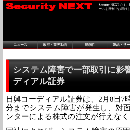
Security NEX
ースを日刊でお届け
ニュース
政府・業界動向
脆弱性
製品・サー
システム障害で一部取引に影響 
ディアル証券
日興コーディアル証券は、2月8日7時
分までシステム障害が発生し、対
ンターによる株式の注文が行えなく