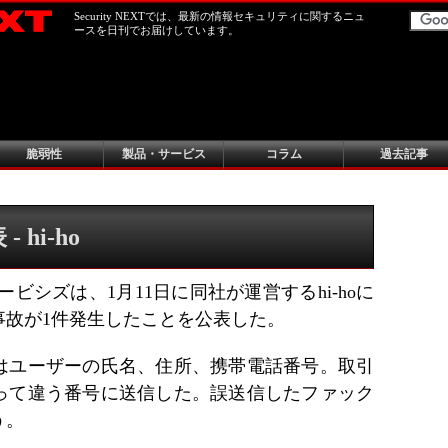
Security NEXTでは、最新の情報セキュリティに関するニュ
ースを日刊でお届けしています。
脆弱性
製品・サービス
コラム
過去記事
 hi-ho
ビシズは、1月11日に同社が運営するhi-hoに
事故が1件発生したことを公表した。
はユーザーの氏名、住所、携帯電話番号。取引
って違う番号に送信した。誤送信したファック
う。