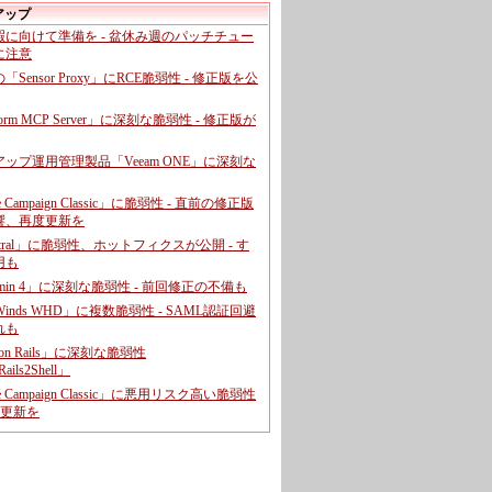
アップ
暇に向けて準備を - 盆休み週のパッチチュー
に注意
leの「Sensor Proxy」にRCE脆弱性 - 修正版を公
aform MCP Server」に深刻な脆弱性 - 修正版が
ップ運用管理製品「Veeam ONE」に深刻な
e Campaign Classic」に脆弱性 - 直前の修正版
響、再度更新を
entral」に脆弱性、ホットフィクスが公開 - す
用も
dmin 4」に深刻な脆弱性 - 前回修正の不備も
rWinds WHD」に複数脆弱性 - SAML認証回避
れも
 on Rails」に深刻な脆弱性
ails2Shell」
e Campaign Classic」に悪用リスク高い脆弱性
に更新を