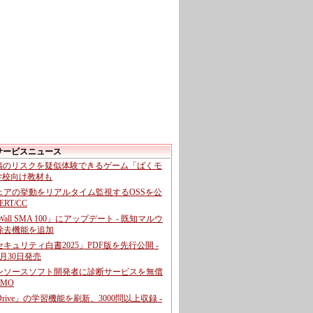
サービスニュース
投稿のリスクを疑似体験できるゲーム「ばくモ
 学校向け教材も
ェアの挙動をリアルタイム監視するOSSを公
CERT/CC
cWall SMA 100」にアップデート - 既知マルウ
除去機能を追加
キュリティ白書2025」PDF版を先行公開 -
月30日発売
ンソースソフト開発者に診断サービスを無償
GMO
pDrive」の学習機能を刷新、3000問以上収録 -