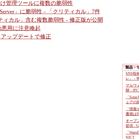
ダ向け管理ツールに複数の脆弱性
gic Server」に脆弱性 - 「クリティカル」7件
クリティカル」含む複数脆弱性 - 修正版が公開
性の悪用に注意喚起
 - アップデートで修正
製品・
SNS
レ」 -
マルウ
開 - JP
「Soni
ェアの
「情報セ
書籍は9
オープ
提供 - 
「War
NICT