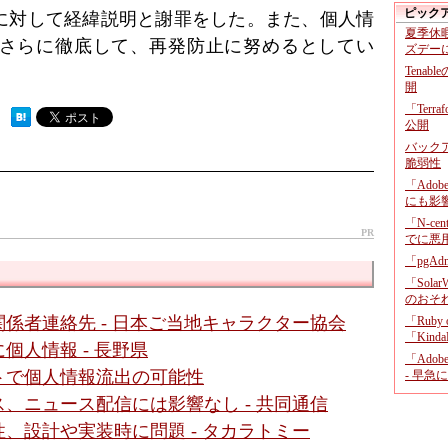
ピック
に対して経緯説明と謝罪をした。また、個人情
夏季休
さらに徹底して、再発防止に努めるとしてい
ズデー
Tenab
開
「Terr
 ）
公開
バックア
脆弱性
「Adob
にも影
「N-c
PR
でに悪
「pgA
「Sola
のおそ
関係者連絡先 - 日本ご当地キャラクター協会
「Ruby
「KindaR
個人情報 - 長野県
「Adob
トで個人情報流出の可能性
- 早急
、ニュース配信には影響なし - 共同通信
、設計や実装時に問題 - タカラトミー