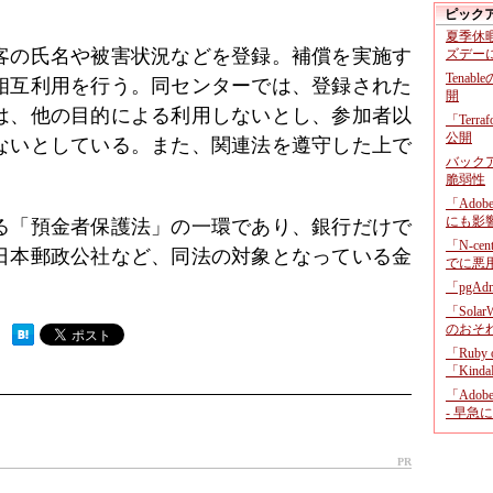
ピック
夏季休
客の氏名や被害状況などを登録。補償を実施す
ズデー
Tenab
相互利用を行う。同センターでは、登録された
開
は、他の目的による利用しないとし、参加者以
「Terr
公開
ないとしている。また、関連法を遵守した上で
バックア
脆弱性
「Adob
にも影
る「預金者保護法」の一環であり、銀行だけで
「N-c
日本郵政公社など、同法の対象となっている金
でに悪
「pgA
「Sola
のおそ
 ）
「Ruby
「KindaR
「Adob
- 早急
PR