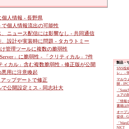
個人情報 - 長野県
トで個人情報流出の可能性
、ニュース配信には影響なし - 共同通信
、設計や実装時に問題 - タカラトミー
ダ向け管理ツールに複数の脆弱性
gic Server」に脆弱性 - 「クリティカル」7件
製品・
クリティカル」含む複数脆弱性 - 修正版が公開
SNS
性の悪用に注意喚起
レ」 -
マルウ
 - アップデートで修正
開 - JP
で公開設定ミス - 同志社大
「Soni
ェアの
「情報セ
書籍は9
オープ
提供 - 
「War
NICT