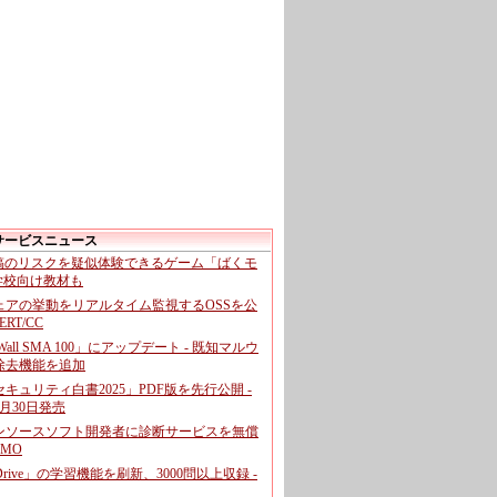
サービスニュース
投稿のリスクを疑似体験できるゲーム「ばくモ
 学校向け教材も
ェアの挙動をリアルタイム監視するOSSを公
CERT/CC
cWall SMA 100」にアップデート - 既知マルウ
除去機能を追加
キュリティ白書2025」PDF版を先行公開 -
月30日発売
ンソースソフト開発者に診断サービスを無償
GMO
pDrive」の学習機能を刷新、3000問以上収録 -