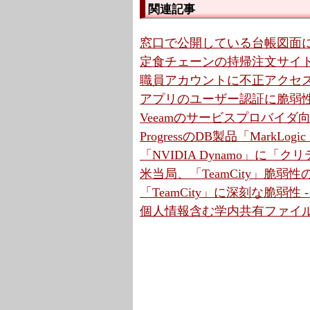
関連記事
窓口で公開している台帳図面に
定食チェーンの持帰注文サイ
職員アカウントに不正アクセス
アプリのユーザー認証に脆弱性
Veeamのサービスプロバイ
ProgressのDB製品「MarkLo
「NVIDIA Dynamo」に「
米当局、「TeamCity」脆弱
「TeamCity」に深刻な脆弱性
個人情報含む学内共有ファイル