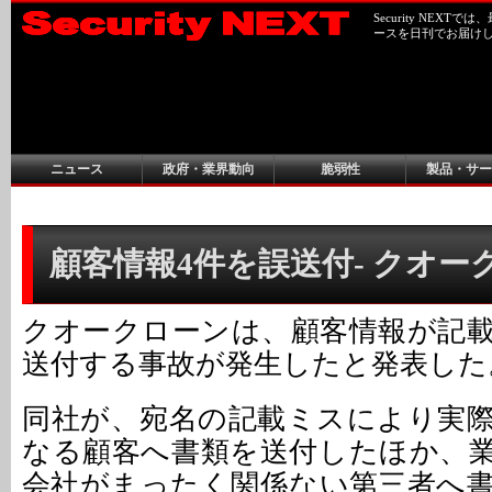
Security NEX
ースを日刊でお届け
ニュース
政府・業界動向
脆弱性
製品・サー
顧客情報4件を誤送付- クオー
クオークローンは、顧客情報が記
送付する事故が発生したと発表した
同社が、宛名の記載ミスにより実
なる顧客へ書類を送付したほか、
会社がまったく関係ない第三者へ