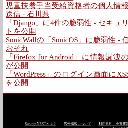
児童扶養手当受給資格者の個人情
送信 - 石川県
「Django」に4件の脆弱性 - セキ
トを公開
SonicWallの「SonicOS」に脆弱性
おそれ
「Firefox for Android」に情報
が公開
「WordPress」のログイン画面にXS
を公開
Security NEXTとは？
|
広告掲載について
|
利用規約・免責事