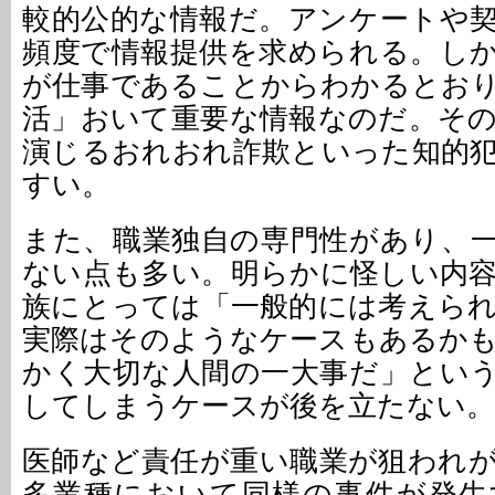
較的公的な情報だ。アンケートや
頻度で情報提供を求められる。し
が仕事であることからわかるとお
活」おいて重要な情報なのだ。そ
演じるおれおれ詐欺といった知的
すい。
また、職業独自の専門性があり、
ない点も多い。明らかに怪しい内
族にとっては「一般的には考えら
実際はそのようなケースもあるか
かく大切な人間の一大事だ」とい
してしまうケースが後を立たない。
医師など責任が重い職業が狙われ
多業種において同様の事件が発生