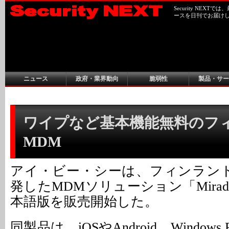
Security NEX
ースを日刊でお届け
ニュース
政府・業界動向
脆弱性
製品・サー
ワイプなど基本機能無料のフ
MDM
アイ・ビー・シーは、フィンランドのM
発したMDMソリューション「Miradore
本語版を販売開始した。
同製品は、iOSやAndroid、Windows