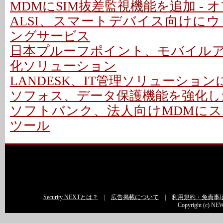
MDMにSIM抜差監視機能を追加 - 
ALSI、スマートデバイス向けに
ングサービス
日本プルーフポイント、モバイル
化ソリューション
LANDESK、IT管理ソリューショ
ソフォス、データ保護機能を強化し
ソフトバンク、法人向けMDMに
ツール
Security NEXTとは？
|
広告掲載について
|
利用規約・免責事
Copyright (c) NEW