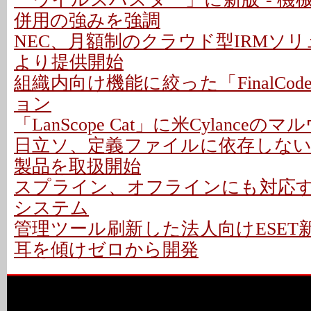
併用の強みを強調
NEC、月額制のクラウド型IRMソ
より提供開始
組織内向け機能に絞った「FinalCo
ョン
「LanScope Cat」に米Cylance
日立ソ、定義ファイルに依存しな
製品を取扱開始
スプライン、オフラインにも対応
システム
管理ツール刷新した法人向けESET新
耳を傾けゼロから開発