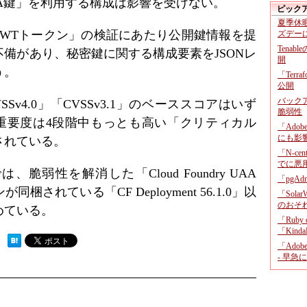
A鍵」を利用する構成は影響を受けない。
ピック
夏季休
JWTトークン」の検証にあたり公開鍵情報を提
ズデー
Tenab
備があり、秘密鍵に関する構成要素をJSONレ
開
う。
「Terr
公開
バックア
v4.0」「CVSSv3.1」のベーススコアはいず
脆弱性
、重要度は4段階中もっとも高い「クリティカル
「Adob
にも影
グされている。
「N-c
でに悪
では、脆弱性を解消した「Cloud Foundry UAA
「pgA
同梱されている「CF Deployment 56.1.0」以
「Sola
のおそ
めている。
「Ruby
「KindaR
 ）
「Adob
- 早急