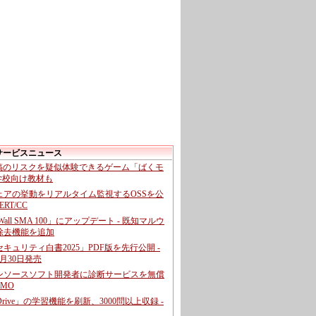
サービスニュース
投稿のリスクを疑似体験できるゲーム「ばくモ
 学校向け教材も
ェアの挙動をリアルタイム監視するOSSを公
CERT/CC
cWall SMA 100」にアップデート - 既知マルウ
除去機能を追加
キュリティ白書2025」PDF版を先行公開 -
月30日発売
ンソースソフト開発者に診断サービスを無償
GMO
pDrive」の学習機能を刷新、3000問以上収録 -