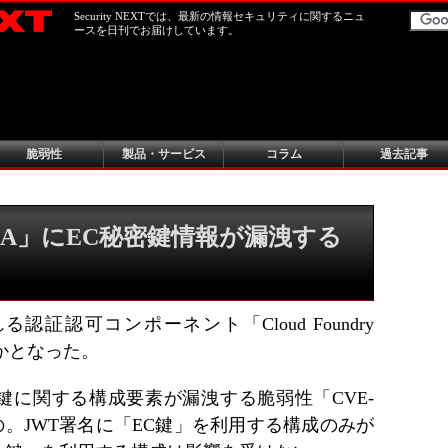
Security NEXTでは、最新の情報セキュリティに関するニュ
ースを日刊でお届けしています。
脆弱性
製品・サービス
コラム
過去記事
ry UAA」にEC秘密鍵情報が漏洩する
される認証認可コンポーネント「Cloud Foundry
かとなった。
鍵に関する構成要素が漏洩する脆弱性「CVE-
たもの。JWT署名に「EC鍵」を利用する構成のみが