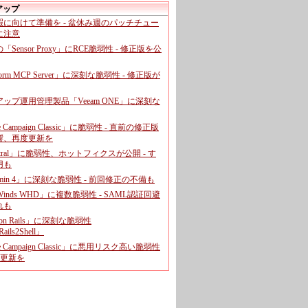
アップ
暇に向けて準備を - 盆休み週のパッチチュー
に注意
leの「Sensor Proxy」にRCE脆弱性 - 修正版を公
aform MCP Server」に深刻な脆弱性 - 修正版が
ップ運用管理製品「Veeam ONE」に深刻な
e Campaign Classic」に脆弱性 - 直前の修正版
響、再度更新を
entral」に脆弱性、ホットフィクスが公開 - す
用も
dmin 4」に深刻な脆弱性 - 前回修正の不備も
rWinds WHD」に複数脆弱性 - SAML認証回避
れも
 on Rails」に深刻な脆弱性
ails2Shell」
e Campaign Classic」に悪用リスク高い脆弱性
に更新を