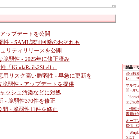
PR
- アップデートを公開
数脆弱性 - SAML認証回避のおそれも
セキュリティリリースを公開
に深刻な脆弱性 - 2025年に修正済み
「KindaRails2Shell」
製品・
SNS
ssic」に悪用リスク高い脆弱性 - 早急に更新を
レ」 -
脆弱性 - アップデートを提供
マルウ
開 - JP
- キャッシュ汚染などに対処
「Soni
 - 脆弱性370件を修正
ェアの
公開 - 脆弱性11件を修正
「情報セ
書籍は9
オープ
提供 - 
「War
NICT