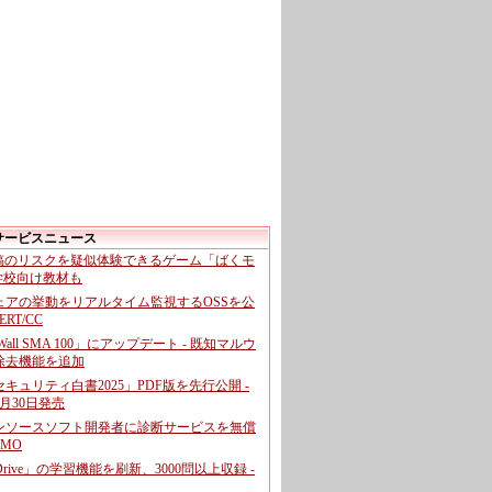
サービスニュース
投稿のリスクを疑似体験できるゲーム「ばくモ
 学校向け教材も
ェアの挙動をリアルタイム監視するOSSを公
CERT/CC
cWall SMA 100」にアップデート - 既知マルウ
除去機能を追加
キュリティ白書2025」PDF版を先行公開 -
月30日発売
ンソースソフト開発者に診断サービスを無償
GMO
pDrive」の学習機能を刷新、3000問以上収録 -