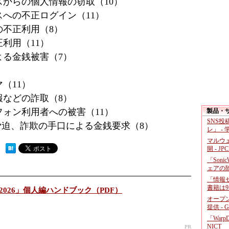
からの個人情報の窃取（10）
への不正ログイン（11）
不正利用（8）
利用（11）
よる金銭被害（7）
（11）
報などの詐取（8）
ォン利用者への被害（11）
製品・
SNS
脅迫、詐欺の手口による金銭要求（8）
レ」 -
マルウ
 ）
開 - JP
「Soni
ェアの
「情報セ
書籍は9
2026」個人編ハンドブック（PDF）
オープ
提供 - 
「War
NICT
PR