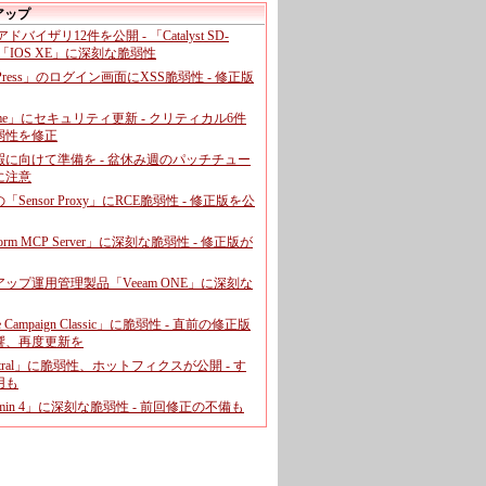
アップ
、アドバイザリ12件を公開 - 「Catalyst SD-
「IOS XE」に深刻な脆弱性
dPress」のログイン画面にXSS脆弱性 - 修正版
ome」にセキュリティ更新 - クリティカル6件
弱性を修正
暇に向けて準備を - 盆休み週のパッチチュー
に注意
leの「Sensor Proxy」にRCE脆弱性 - 修正版を公
aform MCP Server」に深刻な脆弱性 - 修正版が
ップ運用管理製品「Veeam ONE」に深刻な
e Campaign Classic」に脆弱性 - 直前の修正版
響、再度更新を
entral」に脆弱性、ホットフィクスが公開 - す
用も
dmin 4」に深刻な脆弱性 - 前回修正の不備も