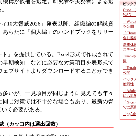
同機構が候補を選定。研究者や実務者による選
ピック
る。
Cisco
WAN」
「Wor
ティ10大脅威2026」発表以降、組織編の解説資
を公開
、あらたに「個人編」のハンドブックをリリー
「Chr
含む脆
夏季休
ズデー
ト」を提供している。Excel形式で作成されて
Tenab
開
の早期検知」などに必要な対策項目を表形式で
「Terr
ウェブサイトよりダウンロードすることができ
公開
バックア
脆弱性
「Adob
も多いが、一見項目が同じように見えても年々
にも影
と同じ対策では不十分な場合もあり、最新の脅
「N-c
でに悪
ていく必要がある。
「pgA
大脅威（カッコ内は選出回数）