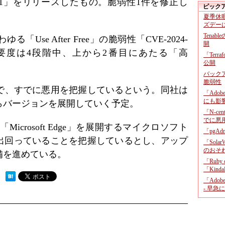
367.201」をリリースしたもの。脆弱性1件を修正し
ピック
夏季休
ズデー
Tenab
se After Free」の脆弱性「CVE-2024-
開
重要度は4段階中、上から2番目にあたる「高
「Terr
公開
バックア
脆弱性
性で、すでに悪用を把握しているという。同社は
「Adob
にも影
らバージョンを展開していく予定。
「N-c
でに悪
「Microsoft Edge」を展開するマイクロソフト
「pgA
出回っていることを把握しているとし、アップ
「Sola
のおそ
備を進めている。
「Ruby
「KindaR
 ）
「Adob
- 早急