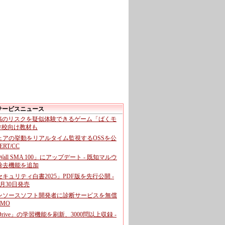
サービスニュース
投稿のリスクを疑似体験できるゲーム「ばくモ
 学校向け教材も
ェアの挙動をリアルタイム監視するOSSを公
CERT/CC
cWall SMA 100」にアップデート - 既知マルウ
除去機能を追加
キュリティ白書2025」PDF版を先行公開 -
月30日発売
ンソースソフト開発者に診断サービスを無償
GMO
pDrive」の学習機能を刷新、3000問以上収録 -