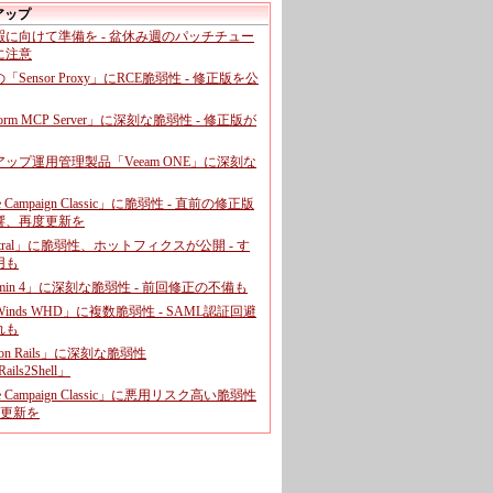
アップ
暇に向けて準備を - 盆休み週のパッチチュー
に注意
leの「Sensor Proxy」にRCE脆弱性 - 修正版を公
aform MCP Server」に深刻な脆弱性 - 修正版が
ップ運用管理製品「Veeam ONE」に深刻な
e Campaign Classic」に脆弱性 - 直前の修正版
響、再度更新を
entral」に脆弱性、ホットフィクスが公開 - す
用も
dmin 4」に深刻な脆弱性 - 前回修正の不備も
rWinds WHD」に複数脆弱性 - SAML認証回避
れも
 on Rails」に深刻な脆弱性
ails2Shell」
e Campaign Classic」に悪用リスク高い脆弱性
に更新を