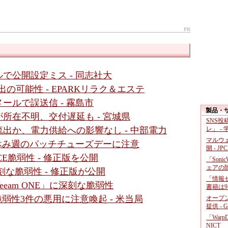
PR
で公開設定ミス - 同志社大
の可能性 - EPARKリラク＆エステ
ールで誤送信 - 霧島市
製品・
所在不明、交付遅延も - 宮城県
SNS
レ」 -
出か、電力供給への影響なし - 中部電力
マルウ
盆休み週のパッチチューズデーに注意
開 - JP
」にRCE脆弱性 - 修正版を公開
「Soni
ェアの
r」に深刻な脆弱性 - 修正版が公開
「情報セ
eam ONE」に深刻な脆弱性
書籍は9
など脆弱性3件の悪用に注意喚起 - 米当局
オープ
提供 - 
「War
NICT