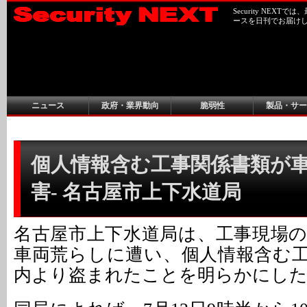
Security NEX
ースを日刊でお届け
ニュース
政府・業界動向
脆弱性
製品・サー
個人情報含む工事関係書類が
害- 名古屋市上下水道局
名古屋市上下水道局は、工事現場
車両荒らしに遭い、個人情報含む
内より盗まれたことを明らかにし