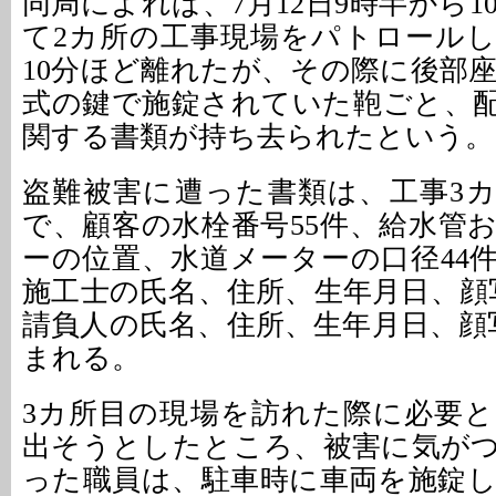
同局によれば、7月12日9時半から
て2カ所の工事現場をパトロール
10分ほど離れたが、その際に後部
式の鍵で施錠されていた鞄ごと、
関する書類が持ち去られたという。
盗難被害に遭った書類は、工事3
で、顧客の水栓番号55件、給水管
ーの位置、水道メーターの口径44
施工士の氏名、住所、生年月日、顔
請負人の氏名、住所、生年月日、顔
まれる。
3カ所目の現場を訪れた際に必要
出そうとしたところ、被害に気が
った職員は、駐車時に車両を施錠