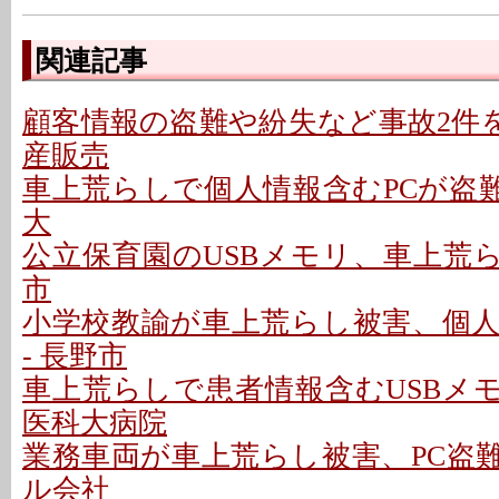
関連記事
顧客情報の盗難や紛失など事故2件を
産販売
車上荒らしで個人情報含むPCが盗難
大
公立保育園のUSBメモリ、車上荒ら
市
小学校教諭が車上荒らし被害、個
- 長野市
車上荒らしで患者情報含むUSBメモ
医科大病院
業務車両が車上荒らし被害、PC盗難
ル会社