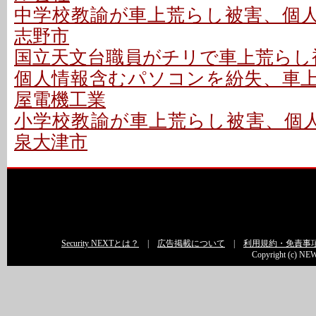
中学校教諭が車上荒らし被害、個人情
志野市
国立天文台職員がチリで車上荒らし
個人情報含むパソコンを紛失、車上荒
屋電機工業
小学校教諭が車上荒らし被害、個人
泉大津市
Security NEXTとは？
|
広告掲載について
|
利用規約・免責事
Copyright (c) NEW