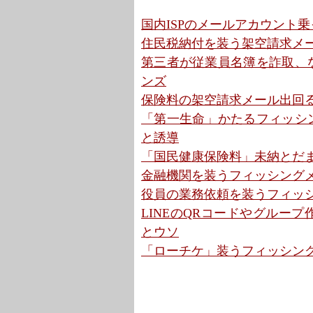
国内ISPのメールアカウント乗
住民税納付を装う架空請求メール 
第三者が従業員名簿を詐取、な
ンズ
保険料の架空請求メール出回る
「第一生命」かたるフィッシング
と誘導
「国民健康保険料」未納とだま
金融機関を装うフィッシングメ
役員の業務依頼を装うフィッシン
LINEのQRコードやグループ
とウソ
「ローチケ」装うフィッシング