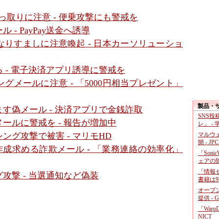
っ取りに注意 - 便乗攻撃にも警戒を
- PayPay送金へ誘導
りすましに注意喚起 - 日本カーソリューショ
 - 電子決済アプリ誘導に警戒を
メールに注意 - 「5000円相当プレゼント」
製品・
す偽メール - 決済アプリで金銭詐取
SNS
ールに警戒を - 報告が増加中
レ」 -
マルウ
グ攻撃で被害 - マリモHD
開 - JP
作成求める詐欺メール - 「業務連絡の効率化」
「Soni
ェアの
「情報セ
攻撃 - 当選通知など偽装
書籍は9
オープ
提供 - 
「War
NICT