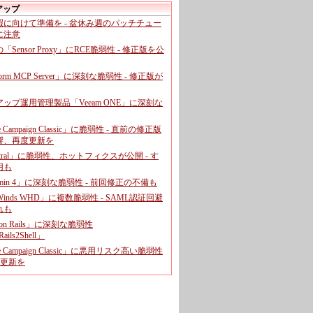
アップ
暇に向けて準備を - 盆休み週のパッチチュー
に注意
leの「Sensor Proxy」にRCE脆弱性 - 修正版を公
aform MCP Server」に深刻な脆弱性 - 修正版が
ップ運用管理製品「Veeam ONE」に深刻な
e Campaign Classic」に脆弱性 - 直前の修正版
響、再度更新を
entral」に脆弱性、ホットフィクスが公開 - す
用も
dmin 4」に深刻な脆弱性 - 前回修正の不備も
rWinds WHD」に複数脆弱性 - SAML認証回避
れも
 on Rails」に深刻な脆弱性
ails2Shell」
e Campaign Classic」に悪用リスク高い脆弱性
に更新を