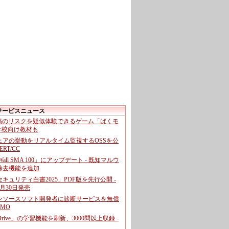
サービスニュース
投稿のリスクを疑似体験できるゲーム「ばくモ
 学校向け教材も
ェアの挙動をリアルタイム監視するOSSを公
CERT/CC
cWall SMA 100」にアップデート - 既知マルウ
除去機能を追加
キュリティ白書2025」PDF版を先行公開 -
月30日発売
ンソースソフト開発者に診断サービスを無償
GMO
pDrive」の学習機能を刷新、3000問以上収録 -