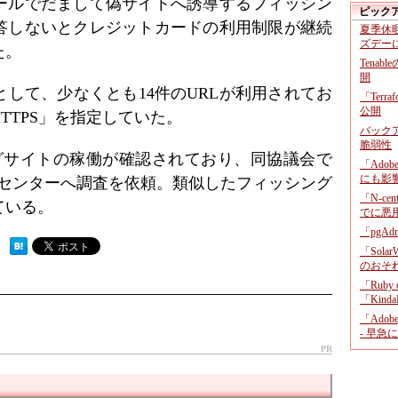
ールでだまして偽サイトへ誘導するフィッシン
ピック
答しないとクレジットカードの利用制限が継続
夏季休
ズデー
た。
Tenab
開
して、少なくとも14件のURLが利用されてお
「Terr
公開
TTPS」を指定していた。
バックア
脆弱性
ングサイトの稼働が確認されており、同協議会で
「Adob
にも影
ョンセンターへ調査を依頼。類似したフィッシング
「N-c
ている。
でに悪
「pgA
 ）
「Sola
のおそ
「Ruby
「KindaR
「Adob
- 早急
PR