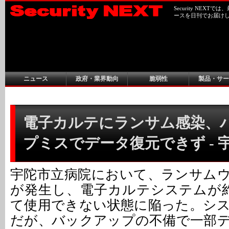
Security NEX
ースを日刊でお届け
ニュース
政府・業界動向
脆弱性
製品・サー
電子カルテにランサム感染、
プミスでデータ復元できず - 
宇陀市立病院において、ランサム
が発生し、電子カルテシステムが
て使用できない状態に陥った。シ
だが、バックアップの不備で一部