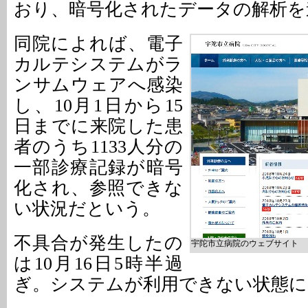
おり、暗号化されたデータの解析を
同院によれば、電子
カルテシステムがラ
ンサムウェアへ感染
し、10月1日から15
日までに来院した患
者のうち1133人分の
一部診療記録が暗号
化され、参照できな
い状況だという。
不具合が発生したの
宇陀市立病院のウェブサイト
は10月16日5時半過
ぎ。システムが利用できない状態に