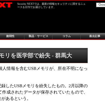
Security NEXTでは、最新の情報セキュリティに関するニュ
ースを日刊でお届けしています。
脆弱性
製品・サービス
コラム
過去記事
モリを医学部で紛失 - 群馬大
個人情報を含むUSBメモリが、所在不明になっ
録したUSBメモリを紛失したもの。2月以降の
て作成されたデータが保存されていたもので、
性があるという。