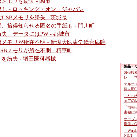
メモリを紛失 - 関市
し - ロッキング・オン・ジャパン
SBメモリを紛失 - 茨城県
、拾得知らせる匿名の手紙も - 門川町
失、データにはPW - 都城市
Bメモリが所在不明 - 新潟大医歯学総合病院
Bメモリが所在不明 - 精華町
を紛失 - 増田医科器械
製品・
SNS
レ」 -
マルウ
開 - JP
「Soni
ェアの
「情報セ
書籍は9
オープ
提供 - 
「War
NICT