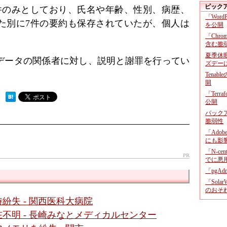
ピック
件のみとしており、氏名や年齢、性別、病歴、
「Wor
た別に7件の要約も保存されていたが、個人は
を公開
「Chr
含む脆
夏季休
データの関係者に対し、説明と謝罪を行ってい
ズデー
Tenab
開
「Terr
 ）
公開
バックア
脆弱性
「Adob
にも影
「N-c
PR
でに悪
「pgA
「Sola
のおそ
紛失 - 関西医科大病院
不明 - 長崎みなとメディカルセンター