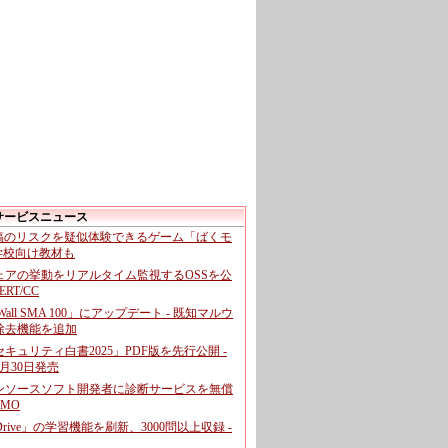
サービスニュース
投稿のリスクを疑似体験できるゲーム「ばくモ
 学校向け教材も
ェアの挙動をリアルタイム監視するOSSを公
CERT/CC
cWall SMA 100」にアップデート - 既知マルウ
除去機能を追加
キュリティ白書2025」PDF版を先行公開 -
月30日発売
ンソースソフト開発者に診断サービスを無償
GMO
pDrive」の学習機能を刷新、3000問以上収録 -