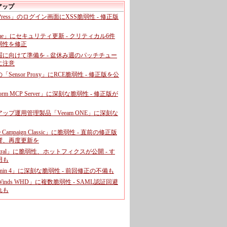
アップ
dPress」のログイン画面にXSS脆弱性 - 修正版
ome」にセキュリティ更新 - クリティカル6件
弱性を修正
暇に向けて準備を - 盆休み週のパッチチュー
に注意
leの「Sensor Proxy」にRCE脆弱性 - 修正版を公
aform MCP Server」に深刻な脆弱性 - 修正版が
ップ運用管理製品「Veeam ONE」に深刻な
e Campaign Classic」に脆弱性 - 直前の修正版
響、再度更新を
entral」に脆弱性、ホットフィクスが公開 - す
用も
dmin 4」に深刻な脆弱性 - 前回修正の不備も
rWinds WHD」に複数脆弱性 - SAML認証回避
れも