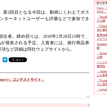
。
ピック
Cisco
、第2回目となる今回は、動画にくわえてポス
WAN」
「Wor
ンターネットユーザーも評価などで参加でき
を公開
「Chr
含む脆
夏季休
住者。締め切りは、2018年2月28日15時で、
ズデー
品が発表される予定。入賞者には、旅行商品券
Tenab
開
要項など詳細は同社ウェブサイトから。
「Terr
公開
 ）
バックア
脆弱性
「Adob
にも影
 Story?」コンテストサイト：
「N-c
でに悪
「pgA
PR