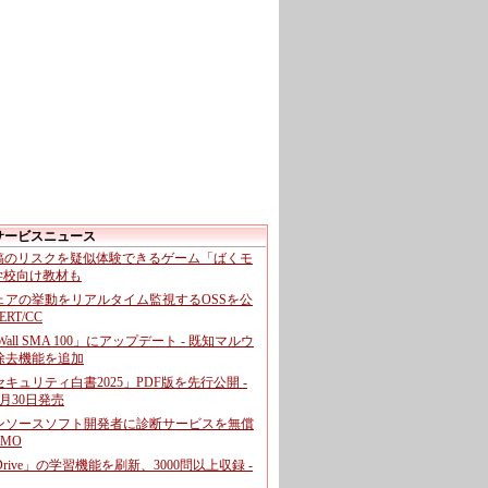
サービスニュース
投稿のリスクを疑似体験できるゲーム「ばくモ
 学校向け教材も
ェアの挙動をリアルタイム監視するOSSを公
CERT/CC
cWall SMA 100」にアップデート - 既知マルウ
除去機能を追加
キュリティ白書2025」PDF版を先行公開 -
月30日発売
ンソースソフト開発者に診断サービスを無償
GMO
pDrive」の学習機能を刷新、3000問以上収録 -