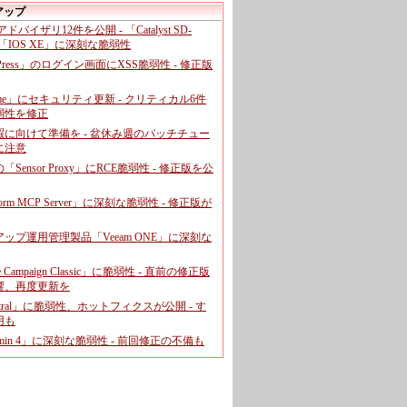
アップ
、アドバイザリ12件を公開 - 「Catalyst SD-
「IOS XE」に深刻な脆弱性
dPress」のログイン画面にXSS脆弱性 - 修正版
ome」にセキュリティ更新 - クリティカル6件
弱性を修正
暇に向けて準備を - 盆休み週のパッチチュー
に注意
leの「Sensor Proxy」にRCE脆弱性 - 修正版を公
aform MCP Server」に深刻な脆弱性 - 修正版が
ップ運用管理製品「Veeam ONE」に深刻な
e Campaign Classic」に脆弱性 - 直前の修正版
響、再度更新を
entral」に脆弱性、ホットフィクスが公開 - す
用も
dmin 4」に深刻な脆弱性 - 前回修正の不備も