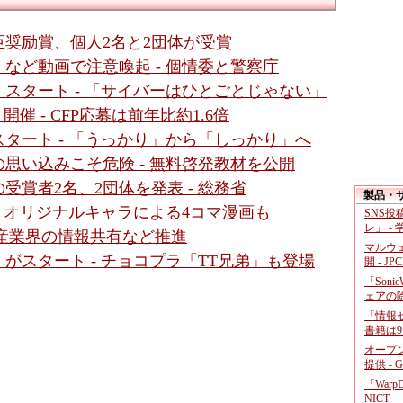
奨励賞、個人2名と2団体が受賞
など動画で注意喚起 - 個情委と警察庁
スタート - 「サイバーはひとごとじゃない」
く開催 - CFP応募は前年比約1.6倍
タート - 「うっかり」から「しっかり」へ
思い込みこそ危険 - 無料啓発教材を公開
賞者2名、2団体を発表 - 総務省
製品・
- オリジナルキャラによる4コマ漫画も
SNS
レ」 -
 暗号資産業界の情報共有など推進
マルウ
がスタート - チョコプラ「TT兄弟」も登場
開 - JP
「Soni
ェアの
「情報セ
書籍は9
オープ
提供 - 
「War
NICT