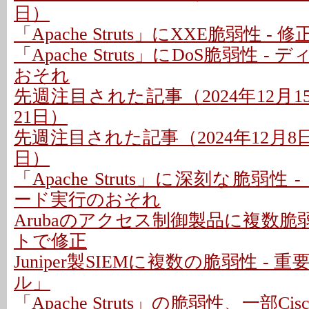
日）
「Apache Struts」にXXE脆弱性 
「Apache Struts」にDoS脆弱性 
おそれ
先週注目された記事（2024年12月15
21日）
先週注目された記事（2024年12月8日〜
日）
「Apache Struts」に深刻な脆弱性
ード実行のおそれ
Arubaのアクセス制御製品に複数脆弱
トで修正
Juniper製SIEMに複数の脆弱性 -
ル」
「Apache Struts」の脆弱性、一部C