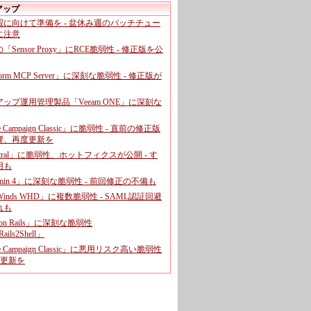
アップ
暇に向けて準備を - 盆休み週のパッチチュー
に注意
leの「Sensor Proxy」にRCE脆弱性 - 修正版を公
aform MCP Server」に深刻な脆弱性 - 修正版が
ップ運用管理製品「Veeam ONE」に深刻な
e Campaign Classic」に脆弱性 - 直前の修正版
響、再度更新を
entral」に脆弱性、ホットフィクスが公開 - す
用も
dmin 4」に深刻な脆弱性 - 前回修正の不備も
rWinds WHD」に複数脆弱性 - SAML認証回避
れも
 on Rails」に深刻な脆弱性
ails2Shell」
e Campaign Classic」に悪用リスク高い脆弱性
に更新を