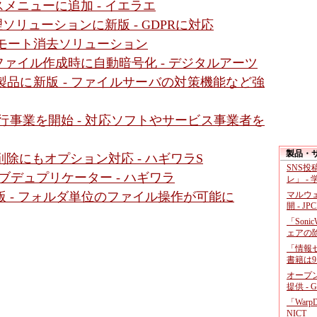
メニューに追加 - イエラエ
ソリューションに新版 - GDPRに対応
リモート消去ソリューション
ァイル作成時に自動暗号化 - デジタルアーツ
品に新版 - ファイルサーバの対策機能など強
行事業を開始 - 対応ソフトやサービス事業者を
製品・
除にもオプション対応 - ハギワラS
SNS
ドライブデュプリケーター - ハギワラ
レ」 -
マルウ
に新版 - フォルダ単位のファイル操作が可能に
開 - JP
「Soni
ェアの
「情報セ
書籍は9
オープ
提供 - 
「War
NICT