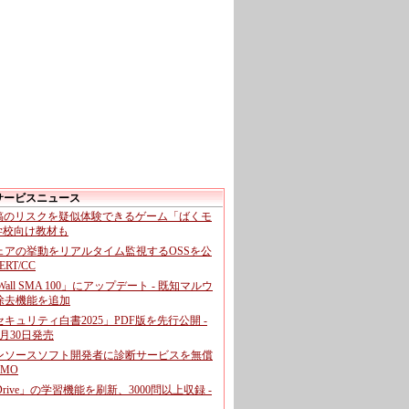
サービスニュース
投稿のリスクを疑似体験できるゲーム「ばくモ
 学校向け教材も
ェアの挙動をリアルタイム監視するOSSを公
CERT/CC
cWall SMA 100」にアップデート - 既知マルウ
除去機能を追加
キュリティ白書2025」PDF版を先行公開 -
月30日発売
ンソースソフト開発者に診断サービスを無償
GMO
pDrive」の学習機能を刷新、3000問以上収録 -