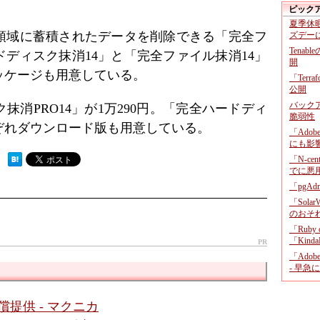
ピック
夏季休
領域に蓄積されたデータを削除できる「完全フ
ズデー
Tenab
ドディスク抹消14」と「完全ファイル抹消14」
開
ッケージも用意している。
「Terr
公開
バックア
消PRO14」が1万290円。「完全ハードディ
脆弱性
れぞれダウンロード版も用意している。
「Adob
にも影
「N-c
 ）
でに悪
「pgA
「Sola
のおそ
「Ruby
「KindaR
PR
「Adob
- 早急
提供 - マクニカ