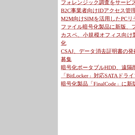
フォレンジック調査をサービス
B2C事業者向けIDアクセス管理
M2M向けSIMを活用したPC
ファイル暗号化製品に新版、フ
カスペ、小規模オフィス向け製
化
CSAJ、データ消去証明書の発
募集
暗号化ポータブルHDD、遠隔削
「BitLocker」対応SATA
暗号化製品「FinalCode」