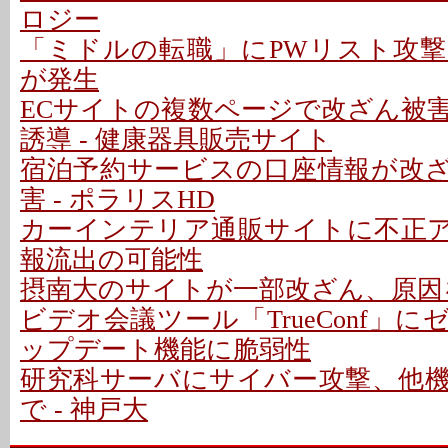
ロジー
「ミドルの転職」にPWリスト攻
が発生
ECサイトの複数ページで改ざん被
誘導 - 健康器具販売サイト
宿泊予約サービスの口座情報が改
害 - ポラリスHD
カーインテリア通販サイトに不正アク
報流出の可能性
摂南大のサイトが一部改ざん、原因
ビデオ会議ツール「TrueConf」にゼ
ップデート機能に脆弱性
研究科サーバにサイバー攻撃、他
で - 神戸大