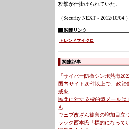
攻撃が仕掛けられていた。
（Security NEXT - 2012/10/04
関連リンク
トレンドマイクロ
関連記事
「サイバー防衛シンポ熱海202
国内サイト20件以上で、政治
戒を
民間に対する標的型メールは10
も
ウェブ改ざん被害の増加目立つ20
ラック西本氏「標的になってい