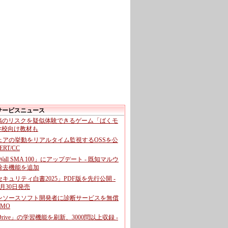
サービスニュース
投稿のリスクを疑似体験できるゲーム「ばくモ
 学校向け教材も
ェアの挙動をリアルタイム監視するOSSを公
CERT/CC
cWall SMA 100」にアップデート - 既知マルウ
除去機能を追加
キュリティ白書2025」PDF版を先行公開 -
月30日発売
ンソースソフト開発者に診断サービスを無償
GMO
pDrive」の学習機能を刷新、3000問以上収録 -