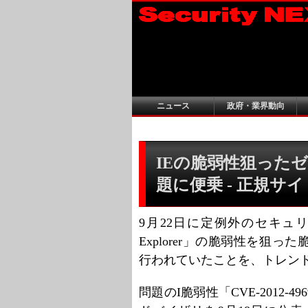
ニュース
政府・業界動向
IEの脆弱性狙った
題に便乗 - 正規サ
9月22日に定例外のセキュリテ
Explorer」の脆弱性を狙
行われていたことを、トレン
問題のI脆弱性「CVE-2012