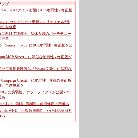
アップ
dPress」のログイン画面にXSS脆弱性 - 修正版
ome」にセキュリティ更新 - クリティカル6件
弱性を修正
暇に向けて準備を - 盆休み週のパッチチュー
に注意
leの「Sensor Proxy」にRCE脆弱性 - 修正版を公
aform MCP Server」に深刻な脆弱性 - 修正版が
ップ運用管理製品「Veeam ONE」に深刻な
e Campaign Classic」に脆弱性 - 直前の修正版
響、再度更新を
entral」に脆弱性、ホットフィクスが公開 - す
用も
dmin 4」に深刻な脆弱性 - 前回修正の不備も
rWinds WHD」に複数脆弱性 - SAML認証回避
れも