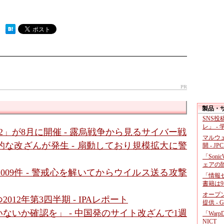
 ）
PR
製品・
SNS
レ」 -
2」が8月に開催 - 露烏戦争から見るサイバー戦
マルウ
的な改ざんが発生 - 扇動しており規模拡大に警
開 - JP
「Soni
ェアの
09件 - 警戒心を解いてからウイルス送る攻撃
「情報セ
書籍は9
オープ
12年第3四半期 - IPAレポート
提供 - 
ないか確認を」 - 中国発のサイト改ざんで1週
「War
NICT