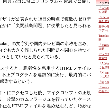
表。同月22日に修正プログラムを緊急で公開し
ピック
「Wor
を公開
「Chr
イザリが公表された18日の時点で複数のゼロデ
含む脆
なかに「尖閣諸島問題」に便乗したと見られる
夏季休
ズデー
Tenab
開
nkaku」の文字列や国内テレビ局の名称を含み、
「Terr
公開
内でも大きく報じられた同問題へ関心を持つイ
バックア
ようとしていたと見られている。
脆弱性
「Adob
スすると。脆弱性を悪用するHTMLファイル
にも影
「N-c
開き、不正プログラムを連鎖的に実行。最終的にバ
でに悪
」に感染するという。
「pgA
「Sola
のおそ
イトにアクセスした後、マイクロソフトの正規
り、攻撃のカムフラージュを行っていたケース
不正なHTMLファイルを埋め込むなど、巧妙な