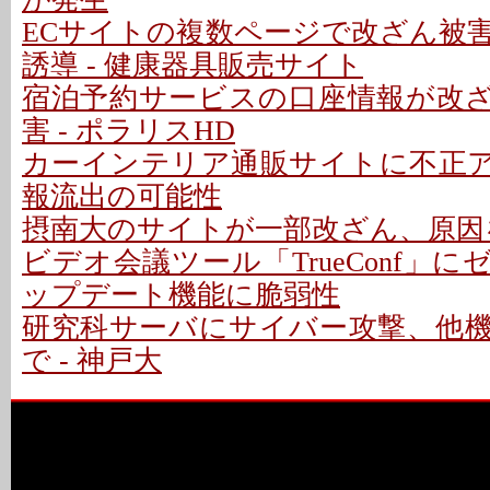
ECサイトの複数ページで改ざん被
誘導 - 健康器具販売サイト
宿泊予約サービスの口座情報が改
害 - ポラリスHD
カーインテリア通販サイトに不正アク
報流出の可能性
摂南大のサイトが一部改ざん、原因
ビデオ会議ツール「TrueConf」にゼ
ップデート機能に脆弱性
研究科サーバにサイバー攻撃、他
で - 神戸大