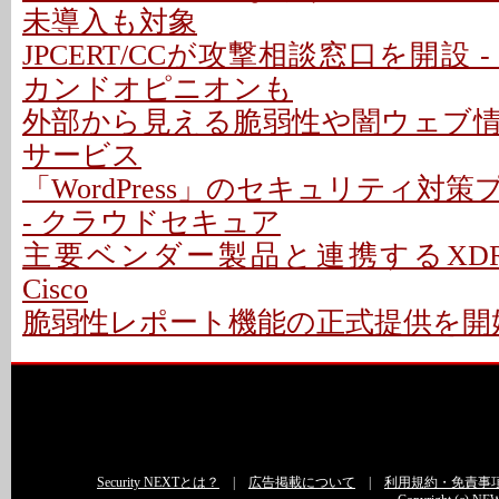
未導入も対象
JPCERT/CCが攻撃相談窓口を開設 
カンドオピニオンも
外部から見える脆弱性や闇ウェブ
サービス
「WordPress」のセキュリティ対
- クラウドセキュア
主要ベンダー製品と連携するXDR
Cisco
脆弱性レポート機能の正式提供を開始 - 
Security NEXTとは？
|
広告掲載について
|
利用規約・免責事