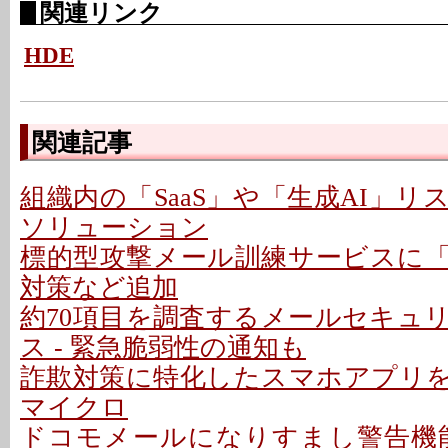
関連リンク
HDE
関連記事
組織内の「SaaS」や「生成AI」
ソリューション
標的型攻撃メール訓練サービスに
対策など追加
約70項目を調査するメールセキュ
ス - 緊急脆弱性の通知も
詐欺対策に特化したスマホアプリを提
マイクロ
ドコモメールになりすまし警告機能 