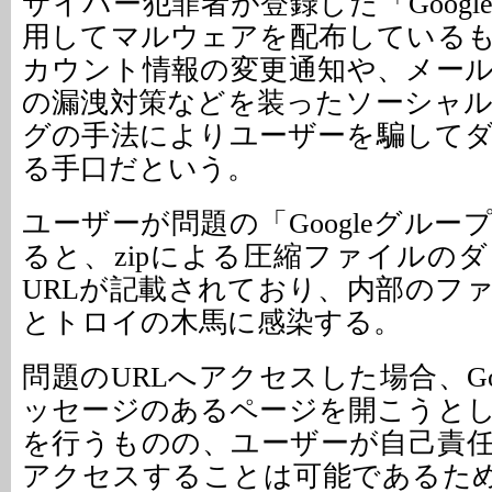
サイバー犯罪者が登録した「Goog
用してマルウェアを配布している
カウント情報の変更通知や、メー
の漏洩対策などを装ったソーシャ
グの手法によりユーザーを騙して
る手口だという。
ユーザーが問題の「Googleグル
ると、zipによる圧縮ファイルの
URLが記載されており、内部のフ
とトロイの木馬に感染する。
問題のURLへアクセスした場合、Go
ッセージのあるページを開こうと
を行うものの、ユーザーが自己責
アクセスすることは可能であるため、Do