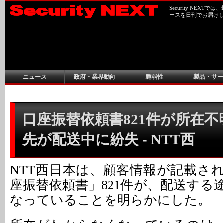
Security NEX
ースを日刊でお届け
ニュース
政府・業界動向
脆弱性
製品・サー
口座振替依頼書821件が所在
先が配送中に紛失 - NTT西
NTT西日本は、顧客情報が記載さ
座振替依頼書」821件が、配送する
なっていることを明らかにした。