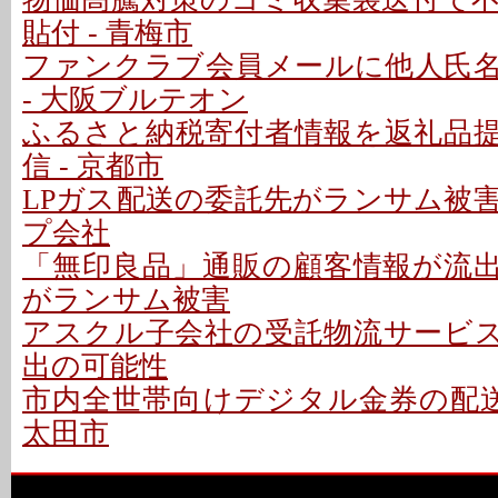
貼付 - 青梅市
ファンクラブ会員メールに他人氏
- 大阪ブルテオン
ふるさと納税寄付者情報を返礼品
信 - 京都市
LPガス配送の委託先がランサム被害 -
プ会社
「無印良品」通販の顧客情報が流出か
がランサム被害
アスクル子会社の受託物流サービ
出の可能性
市内全世帯向けデジタル金券の配送
太田市