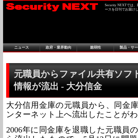
Security NEX
ースを日刊でお届け
ニュース
政府・業界動向
脆弱性
製品・サー
元職員からファイル共有ソフ
情報が流出 - 大分信金
大分信用金庫の元職員から、同金
ンターネット上へ流出したことがわ
2006年に同金庫を退職した元職員