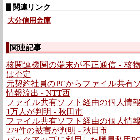
関連リンク
大分信用金庫
関連記事
核関連機関の端末が不正通信 - 核
は否定
元契約社員のPCからファイル共有
情報流出 - NTT西
ファイル共有ソフト経由の個人情
1万人が判明 - 秋田市
ファイル共有ソフト経由の個人情
279件の被害が判明 - 秋田市
バックアップに利用した職員私用P