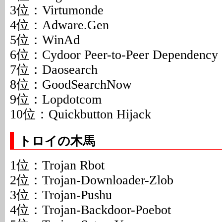
3位：Virtumonde
4位：Adware.Gen
5位：WinAd
6位：Cydoor Peer-to-Peer Dependency
7位：Daosearch
8位：GoodSearchNow
9位：Lopdotcom
10位：Quickbutton Hijack
トロイの木馬
1位：Trojan Rbot
2位：Trojan-Downloader-Zlob
3位：Trojan-Pushu
4位：Trojan-Backdoor-Poebot