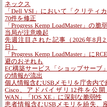
ネックス
「Dell VSI」において「クリテ
70件を修正
「Progress Kemp LoadMaster」
当局が注意喚起
先週注目された記事（2026年8月2日
日）
「Progress Kemp LoadMaster」に
避のおそれも
EC構築サービス「ショップサーブ
の情報が流出
個人情報含むUSBメモリを庁舎内で紛
Cisco、アドバイザリ12件を公開 - 「C
WAN」「IOS XE」に深刻な脆弱性
患者情報含むUSBメモリを紛失、座