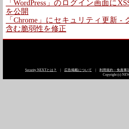
「WordPress」のログイン画面にXS
を公開
「Chrome」にセキュリティ更新 -
含む脆弱性を修正
Security NEXTとは？
|
広告掲載について
|
利用規約・免責事
Copyright (c) NEW