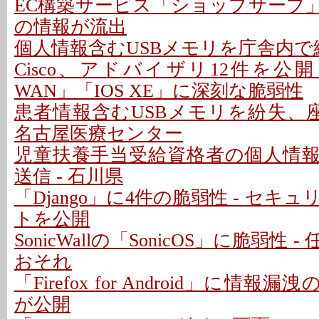
EC構築サービス「ショップサーブ
の情報が流出
個人情報含むUSBメモリを庁舎内で紛
Cisco、アドバイザリ12件を公開 - 「C
WAN」「IOS XE」に深刻な脆弱性
患者情報含むUSBメモリを紛失、座
名古屋医療センター
児童扶養手当受給資格者の個人情
送信 - 石川県
「Django」に4件の脆弱性 - セキ
トを公開
SonicWallの「SonicOS」に脆弱性
おそれ
「Firefox for Android」に情報
が公開