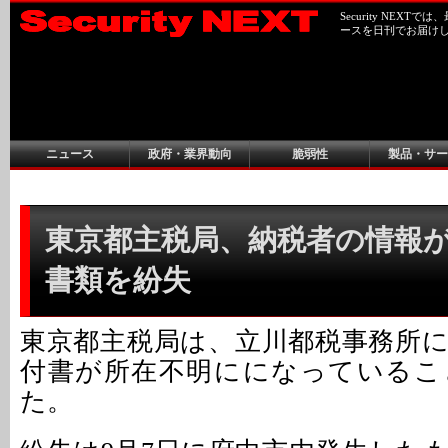
Security NEX
ースを日刊でお届け
ニュース
政府・業界動向
脆弱性
製品・サー
東京都主税局、納税者の情報
書類を紛失
東京都主税局は、立川都税事務所
付書が所在不明にになっているこ
た。