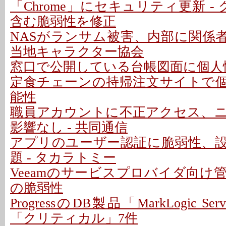
「Chrome」にセキュリティ更新 -
含む脆弱性を修正
NASがランサム被害、内部に関係者
当地キャラクター協会
窓口で公開している台帳図面に個人情
定食チェーンの持帰注文サイトで
能性
職員アカウントに不正アクセス、
影響なし - 共同通信
アプリのユーザー認証に脆弱性、
題 - タカラトミー
Veeamのサービスプロバイダ向け
の脆弱性
ProgressのDB製品「MarkLogic S
「クリティカル」7件