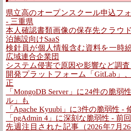
県立高のオープンスクール申込フ
- 三重県
本人確認書類画像の保存先クラウドに
泊施設向けSaaS
検針員が個人情報含む資料を一時紛失
広域連合企業団
システム侵害で原因や影響など調査 -
開発プラットフォーム「GitLab」
正
「MongoDB Server」に24件の脆
ル」も
「Apache Kyuubi」に3件の脆弱性 
「pgAdmin 4」に深刻な脆弱性 - 
先週注目された記事（2026年7月26日