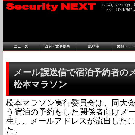
Security NEX
ースを日刊でお届け
ニュース
政府・業界動向
脆弱性
製品・サー
メール誤送信で宿泊予約者のメ
松本マラソン
松本マラソン実行委員会は、同大
う宿泊の予約をした関係者向けメ
生し、メールアドレスが流出した
た。