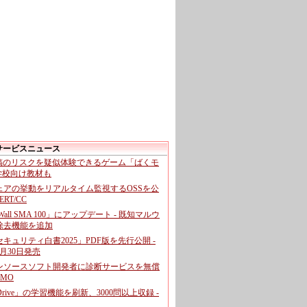
サービスニュース
投稿のリスクを疑似体験できるゲーム「ばくモ
 学校向け教材も
ェアの挙動をリアルタイム監視するOSSを公
CERT/CC
cWall SMA 100」にアップデート - 既知マルウ
除去機能を追加
キュリティ白書2025」PDF版を先行公開 -
月30日発売
ンソースソフト開発者に診断サービスを無償
GMO
pDrive」の学習機能を刷新、3000問以上収録 -