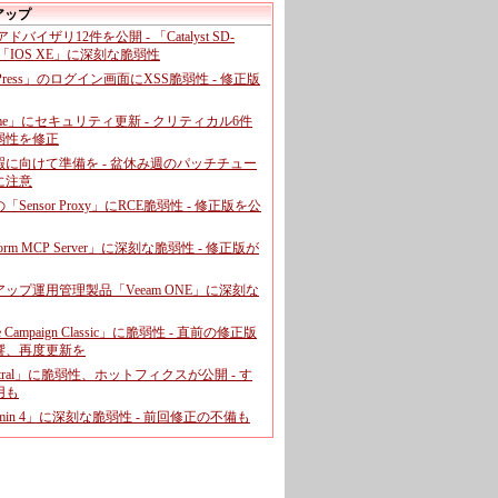
アップ
、アドバイザリ12件を公開 - 「Catalyst SD-
「IOS XE」に深刻な脆弱性
dPress」のログイン画面にXSS脆弱性 - 修正版
ome」にセキュリティ更新 - クリティカル6件
弱性を修正
暇に向けて準備を - 盆休み週のパッチチュー
に注意
leの「Sensor Proxy」にRCE脆弱性 - 修正版を公
aform MCP Server」に深刻な脆弱性 - 修正版が
ップ運用管理製品「Veeam ONE」に深刻な
e Campaign Classic」に脆弱性 - 直前の修正版
響、再度更新を
entral」に脆弱性、ホットフィクスが公開 - す
用も
dmin 4」に深刻な脆弱性 - 前回修正の不備も