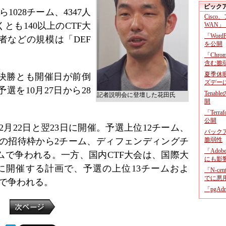
ピック
1028チーム、4347人
Cisco
とも140以上のCTF大
WAN」
「Wor
者などの規模は「DEF
を公開
「Chr
含む脆
夏季休
、決勝とも開催日が前倒
ズデー
を10月27日から28
Tenab
記者説明会に登壇した花田氏
開
「Terr
公開
2月22日と翌23日に開催。予選上位12チーム、
バックア
らの招待枠から2チーム、ディフェンディングチ
脆弱性
「Adob
ムで争われる。一方、国内CTF大会は、国際大
にも影
日に開催する計画で、予選の上位13チームおよ
「N-c
でに悪
ムで争われる。
「pgA