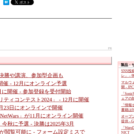
 ）
PR
製品・
SNS
 CTF決勝や講演、参加型企画も
レ」 -
マルウ
を開催 - 12月にオンライン予選
開 - JP
3月に開催 - 参加登録を受付開始
「Soni
ェアの
ティコンテスト2024」 - 12月に開催
「情報セ
、11月23日にオンラインで開催
書籍は9
NetWars」が11月にオンライン開催
オープ
提供 - 
、今秋に予選 - 決勝は2025年3月
「War
者情報が閲覧可能に - フォーム設定ミスで
NICT