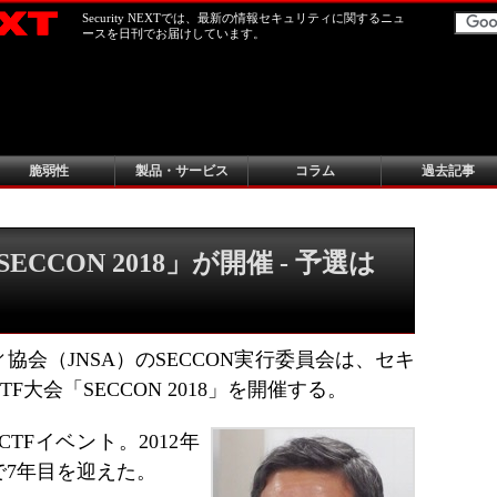
Security NEXTでは、最新の情報セキュリティに関するニュ
ースを日刊でお届けしています。
脆弱性
製品・サービス
コラム
過去記事
CCON 2018」が開催 - 予選は
会（JNSA）のSECCON実行委員会は、セキ
大会「SECCON 2018」を開催する。
Fイベント。2012年
で7年目を迎えた。