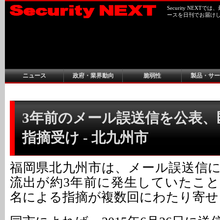
Security NEX
ースを日刊でお届け
ニュース
政府・業界動向
脆弱性
製品・サー
3年前のメール誤送信を公表、
指摘受け - 北九州市
福岡県北九州市は、メール誤送信
流出が約3年前に発生していたこ
名による指摘が複数回にわたり寄せ