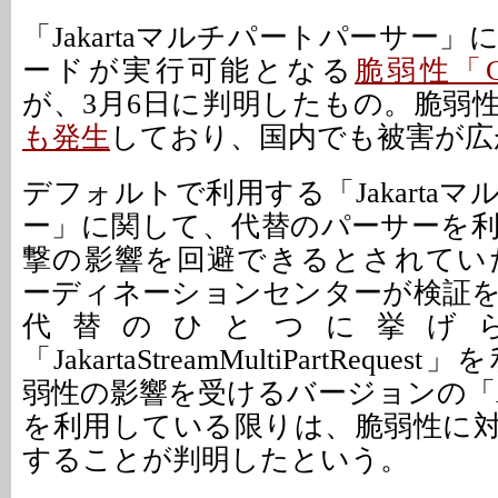
「Jakartaマルチパートパーサー
ードが実行可能となる
脆弱性「CVE
が、3月6日に判明したもの。脆弱
も発生
しており、国内でも被害が広
デフォルトで利用する「Jakarta
ー」に関して、代替のパーサーを
撃の影響を回避できるとされていたが
ーディネーションセンターが検証
代替のひとつに挙げ
「JakartaStreamMultiPartReq
弱性の影響を受けるバージョンの「Apache
を利用している限りは、脆弱性に
することが判明したという。