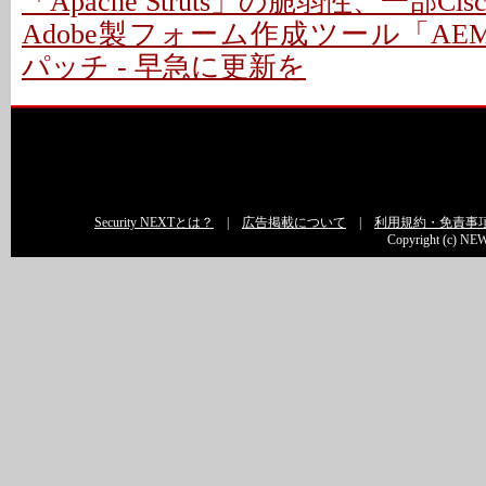
「Apache Struts」の脆弱性、一部C
Adobe製フォーム作成ツール「AEM 
パッチ - 早急に更新を
Security NEXTとは？
|
広告掲載について
|
利用規約・免責事
Copyright (c) NEW