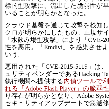
標的型攻撃に、流出した脆弱性が
いることが明らかとなった。
クラウド基盤を通じて攻撃を検知
クロが明らかにしたもの。正規サ
「水飲み場型攻撃」により「CVE-201
性を悪用。「Emdivi」を感染さ
いう。
悪用された「CVE-2015-5119」
ュリティベンダーであるHacking T
執行機関へ提供する
内偵ツールで
れる「Adobe Flash Player」の脆弱
り存在が明らかとなり、Adobe Syst
セキュリティアップデートで急遽修