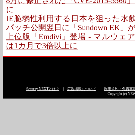
8月に修正された「CVE-2015-556
に
IE脆弱性利用する日本を狙った水飲
パッチ公開翌日に「Sundown EK」
上位版「Emdivi」登場 - マルウ
は1カ月で3倍以上に
Security NEXTとは？
|
広告掲載について
|
利用規約・免責事
Copyright (c) NEW