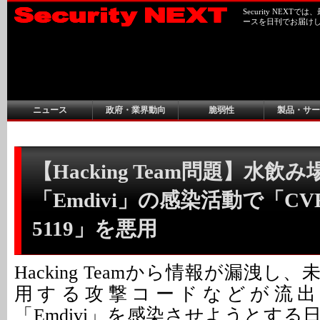
Security NEX
ースを日刊でお届け
ニュース
政府・業界動向
脆弱性
製品・サー
【Hacking Team問題】水
「Emdivi」の感染活動で「CVE-
5119」を悪用
Hacking Teamから情報が漏洩し
用する攻撃コードなどが流出
「Emdivi」を感染させようとす